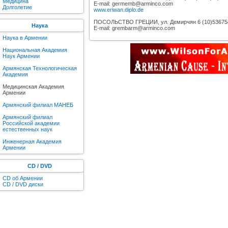
Медицина
E-mail: germemb@arminco.com
Долголетие
www.eriwan.diplo.de
ПОСОЛЬСТВО ГРЕЦИИ, ул. Демирчян 6 (10)536754 
Наука
E-mail: grembarm@arminco.com
Наука в Армении
Национальная Академия
Наук Армении
Армянская Технологическая
Академия
Медицинская Академия
Армении
Армянский филиал МАНЕБ
Армянский филиал
Российской академии
естественных наук
Инженерная Академия
Армении
CD / DVD
CD об Армении
CD / DVD диски