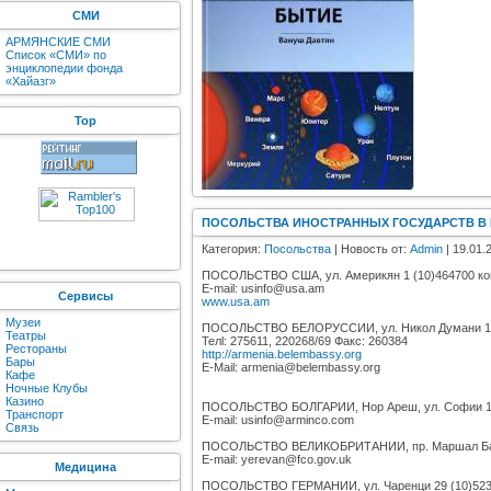
СМИ
АРМЯНСКИЕ СМИ
Список «СМИ» по
энциклопедии фонда
«Хайазг»
Top
ПОСОЛЬСТВА ИНОСТРАННЫХ ГОСУДАРСТВ В 
Категория:
Посольства
| Новость от:
Admin
| 19.01.
ПОСОЛЬСТВО США, ул. Америкян 1 (10)464700 к
E-mail: usinfo@usa.am
Сервисы
www.usa.am
Музеи
ПОСОЛЬСТВО БЕЛОРУССИИ, ул. Никол Думани 1
Театры
Телl: 275611, 220268/69 Факс: 260384
Рестораны
http://armenia.belembassy.org
Бары
E-Mail: armenia@belembassy.org
Кафе
Ночные Клубы
Казино
ПОСОЛЬСТВО БОЛГАРИИ, Нор Ареш, ул. Софии 16
Транспорт
E-mail: usinfo@arminco.com
Связь
ПОСОЛЬСТВО ВЕЛИКОБРИТАНИИ, пр. Маршал Баг
E-mail: yerevan@fco.gov.uk
Медицина
ПОСОЛЬСТВО ГЕРМАНИИ, ул. Чаренци 29 (10)5232