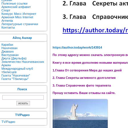
Ереван
Полезные ссылки
Армянский алфавит
Спорт
Конкурс Мисс Интернет
Армения Miss Internet
Armenia
Литературные странички
Контакты
Айоц Ашхар
Карабах
https://author.today/work/143914
Нахичеван
Джавахк
Васпуракан
По этому адресу можно скачать электронную в
Джуга (Джульфа)
Землячество Нахичеванских
Книгу я все время дополняю новыми материала
Армян
Международный клуб
1.Глава От сотворения Мира до наших дней
тбилисцев
Газета "Нахичеван"
2. Глава Секреты активного долголетия
Газета "Тбилисцы"
3. Глава Справочник фито терапевта
Поиск
Прошу оставить Ваши отзывы на сайте.
TV/Радио
TV/Радио