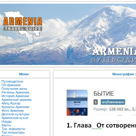
Меню
Монография :
Путеводитель
Об Армении
Получение визы
Регионы Армении
История Армении
Армянская церковь
Айоц Ашхар
Курорты Армении
Фото Армении
Деятели культуры
Армянская кухня
Нарды
Карты
Тур. маршруты
Тур операторы