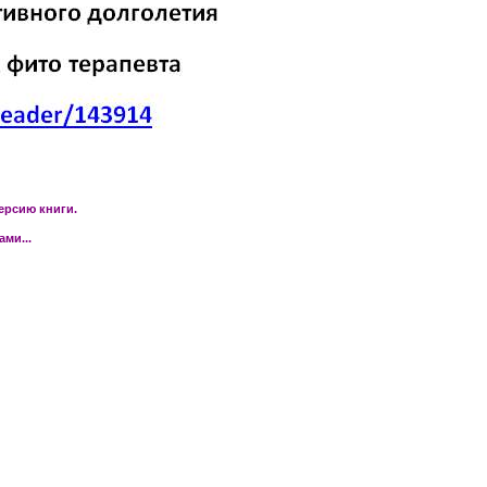
ерсию книги.
ми...