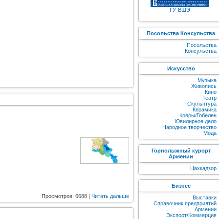
ГУ-ВШЭ
Посольства Консульства
Посольства
Консульства
Искусство
Музыка
Живопись
Кино
Театр
Скульптура
Керамика
Ковры/Гобелен
Ювилирное дело
Народное творчество
Мода
Горнолыжный курорт
Армении
Цахкадзор
Бизнес
Просмотров: 6688 |
Читать дальше
Выставки
Справочник предприятий
Армении
Экспорт/Коммерция