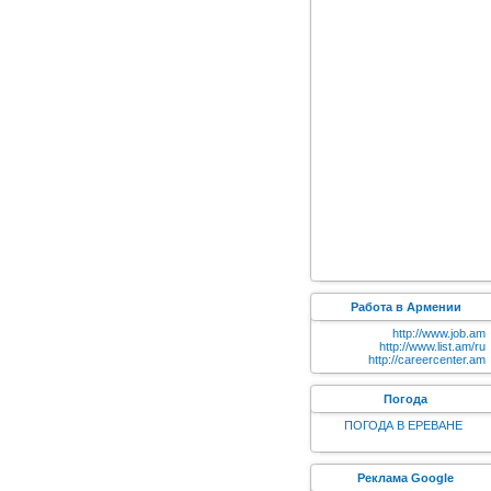
Работа в Армении
http://www.job.am
http://www.list.am/ru
http://careercenter.am
Погода
ПОГОДА В ЕРЕВАНЕ
Реклама Google