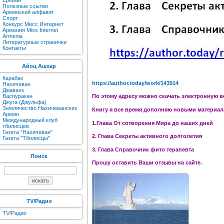
Ереван
Полезные ссылки
Армянский алфавит
Спорт
Конкурс Мисс Интернет
Армения Miss Internet
Armenia
Литературные странички
Контакты
Айоц Ашхар
Карабах
https://author.today/work/143914
Нахичеван
Джавахк
Васпуракан
По этому адресу можно скачать электронную в
Джуга (Джульфа)
Землячество Нахичеванских
Книгу я все время дополняю новыми материала
Армян
Международный клуб
1.Глава От сотворения Мира до наших дней
тбилисцев
Газета "Нахичеван"
2. Глава Секреты активного долголетия
Газета "Тбилисцы"
3. Глава Справочник фито терапевта
Поиск
Прошу оставить Ваши отзывы на сайте.
TV/Радио
TV/Радио