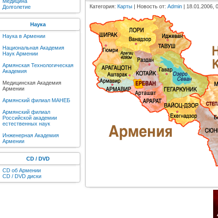
Медицина
Категория:
Карты
| Новость от:
Admin
| 18.01.2006, 
Долголетие
Наука
Наука в Армении
Национальная Академия
Наук Армении
Армянская Технологическая
Академия
Медицинская Академия
Армении
Армянский филиал МАНЕБ
Армянский филиал
Российской академии
естественных наук
Инженерная Академия
Армении
CD / DVD
CD об Армении
CD / DVD диски