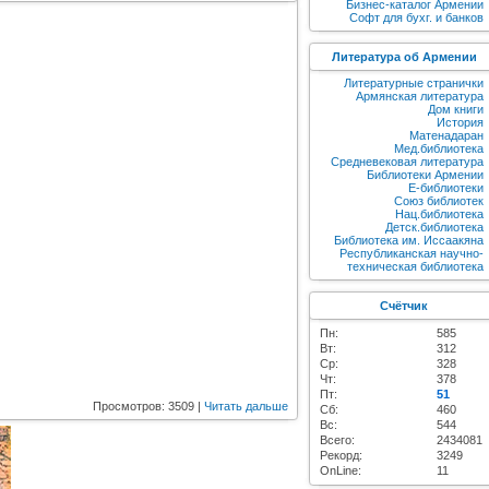
Бизнес-каталог Армении
Софт для бухг. и банков
Литература об Армении
Литературные странички
Армянская литература
Дом книги
История
Матенадаран
Мед.библиотека
Средневековая литература
Библиотеки Армении
E-библиотеки
Союз библиотек
Нац.библиотека
Детск.библиотека
Библиотека им. Иссаакяна
Республиканская научно-
техническая библиотека
Счётчик
Пн:
585
Вт:
312
Ср:
328
Чт:
378
Пт:
51
Просмотров: 3509 |
Читать дальше
Сб:
460
Вс:
544
Всего:
2434081
Рекорд:
3249
OnLine:
11