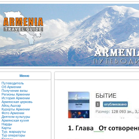
Меню
Путеводитель
Об Армении
Получение визы
Регионы Армении
История Армении
Армянская церковь
Айоц Ашхар
Курорты Армении
Фото Армении
Деятели культуры
Армянская кухня
Нарды
Карты
Тур. маршруты
Тур операторы