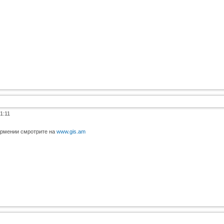
1:11
Армении смротрите на
www.gis.am