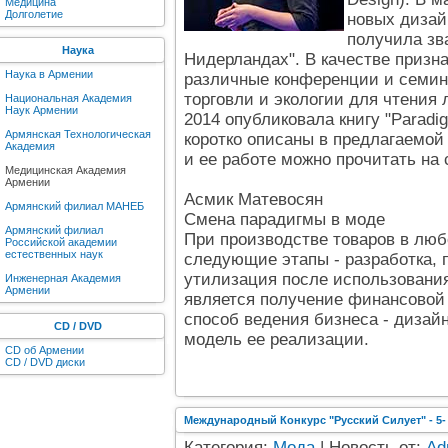
Медицина
Долголетие
новых дизай
получила зв
Наука
Нидерландах". В качестве призна
Наука в Армении
различные конференции и семин
торговли и экологии для чтения 
Национальная Академия
Наук Армении
2014 опубликовала книгу "Paradig
Армянская Технологическая
коротко описаны в предлагаемой
Академия
и ее работе можно прочитать на
Медицинская Академия
Армении
Асмик Матевосян
Армянский филиал МАНЕБ
Смена парадигмы в моде
Армянский филиал
При производстве товаров в лю
Российской академии
естественных наук
следующие этапы - разработка, 
утилизация после использования
Инженерная Академия
Армении
является получение финансовой
способ ведения бизнеса - дизай
CD / DVD
модель ее реализации.
CD об Армении
CD / DVD диски
Международный Конкурс "Русский Силует" - 5
Категория:
Мода
| Новость от:
Ad