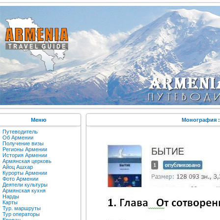
Меню
Монография :
Путеводитель
Об Армении
Получение визы
Регионы Армении
История Армении
Армянская церковь
Айоц Ашхар
Курорты Армении
Фото Армении
Деятели культуры
Армянская кухня
Нарды
Карты
Тур. маршруты
Тур операторы