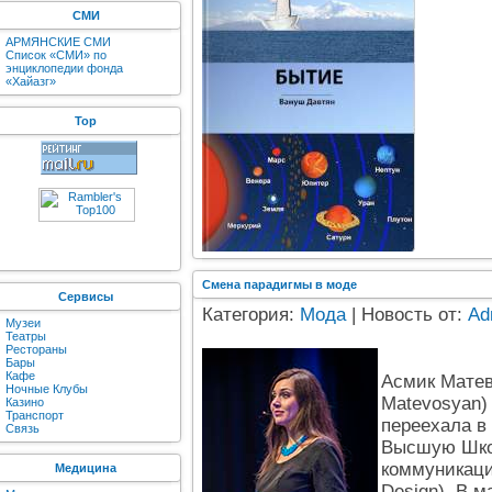
СМИ
АРМЯНСКИЕ СМИ
Список «СМИ» по
энциклопедии фонда
«Хайазг»
Top
Смена парадигмы в моде
Сервисы
Категория:
Мода
| Новость от:
Ad
Музеи
Театры
Рестораны
Бары
Кафе
Асмик Мате
Ночные Клубы
Matevosyan)
Казино
Транспорт
переехала в
Связь
Высшую Школ
коммуникаци
Медицина
Design). В м