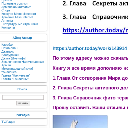
Ереван
Полезные ссылки
Армянский алфавит
Спорт
Конкурс Мисс Интернет
Армения Miss Internet
Armenia
Литературные странички
Контакты
Айоц Ашхар
Карабах
https://author.today/work/143914
Нахичеван
Джавахк
Васпуракан
По этому адресу можно скачат
Джуга (Джульфа)
Землячество Нахичеванских
Армян
Книгу я все время дополняю н
Международный клуб
тбилисцев
Газета "Нахичеван"
1.Глава От сотворения Мира д
Газета "Тбилисцы"
2. Глава Секреты активного до
Поиск
3. Глава Справочник фито тера
Прошу оставить Ваши отзывы н
TV/Радио
TV/Радио