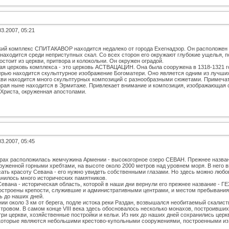
03.2007, 05:21
ий комплекс СПИТАКАВОР находится недалеко от города Ехегнадзор. Он расположен 
аходится среди неприступных скал. Со всех сторон его окружают глубокие ущелья, по
стоит из церкви, притвора и колокольни. Он окружен оградой.
ая церковь комплекса - это церковь АСТВАЦАЦИН. Она была сооружена в 1318-1321 го
ерью находится скульптурное изображение Богоматери. Оно является одним из лучших
кви находится много скульптурных композиций с разнообразными сюжетами. Примеча
орая ныне находится в Эрмитаже. Привлекает внимание и композиция, изображающая 
 Христа, окруженная апостолами.
03.2007, 05:45
орах расположилась жемчужина Армении - высокогорное озеро СЕВАН. Прежнее назван
руженной горными хребтами, на высоте около 2000 метров над уровнем моря. В него вп
сать красоту Севана - его нужно увидеть собственными глазами. Но здесь можно любо
анилось много исторических памятников.
евана - историческая область, которой в наши дни вернули его прежнее название - Г
остроены крепости, служившие и административными центрами, и местом пребывания 
ь до наших дней.
ии около 3 км от берега, подле истока реки Раздан, возвышался необитаемый скалист
тровом. В самом конце VIII века здесь обосновалось несколько монахов, построивших
три церкви, хозяйственные постройки и кельи. Из них до наших дней сохранились 
, которые являются небольшими крестово-купольными сооружениями, построенными из