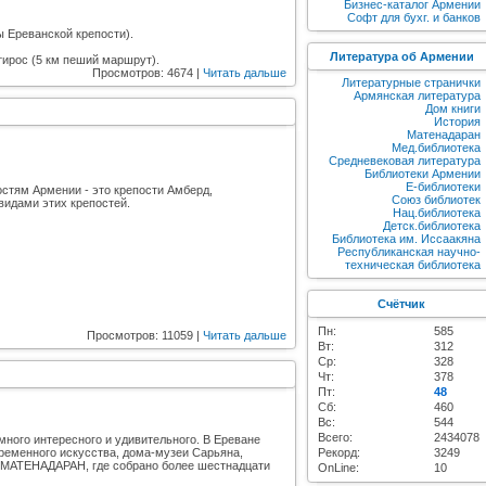
Бизнес-каталог Армении
Софт для бухг. и банков
ы Ереванской крепости).
Литература об Армении
тирос (5 км пеший маршрут).
Просмотров: 4674 |
Читать дальше
Литературные странички
Армянская литература
Дом книги
История
Матенадаран
Мед.библиотека
Средневековая литература
Библиотеки Армении
E-библиотеки
стям Армении - это крепости Амберд,
Союз библиотек
видами этих крепостей.
Нац.библиотека
Детск.библиотека
Библиотека им. Иссаакяна
Республиканская научно-
техническая библиотека
Счётчик
Пн:
585
Просмотров: 11059 |
Читать дальше
Вт:
312
Ср:
328
Чт:
378
Пт:
48
Сб:
460
Вс:
544
Всего:
2434078
ного интересного и удивительного. В Ереване
временного искусства, дома-музеи Сарьяна,
Рекорд:
3249
- МАТЕНАДАРАН, где собрано более шестнадцати
OnLine:
10