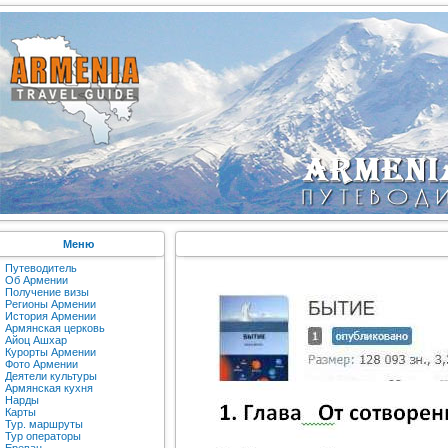
Меню
Путеводитель
Об Армении
Получение визы
Регионы Армении
История Армении
Армянская церковь
Айоц Ашхар
Курорты Армении
Фото Армении
Деятели культуры
Армянская кухня
Нарды
Карты
Тур. маршруты
Тур операторы