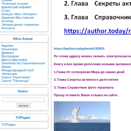
Ереван
Полезные ссылки
Армянский алфавит
Спорт
Конкурс Мисс Интернет
Армения Miss Internet
Armenia
Литературные странички
Контакты
Айоц Ашхар
Карабах
https://author.today/work/143914
Нахичеван
Джавахк
Васпуракан
По этому адресу можно скачать электронную в
Джуга (Джульфа)
Землячество Нахичеванских
Книгу я все время дополняю новыми материала
Армян
Международный клуб
1.Глава От сотворения Мира до наших дней
тбилисцев
Газета "Нахичеван"
2. Глава Секреты активного долголетия
Газета "Тбилисцы"
3. Глава Справочник фито терапевта
Поиск
Прошу оставить Ваши отзывы на сайте.
TV/Радио
TV/Радио