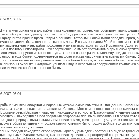
03.2007, 05:55
 - это мемориальный ансамбль, посвященный историческим событиям, происшедшим 
глась в Араратскую долину, заняла село Сардарапат и начала наступление на Ереван.
народа битва против врага. Рядом с воинами, готовыми ценой жизни победить врага, вс
егулярная армия была полностью разгромлена. В ознаменовании 50-ой годовщины этой
ный архитектурный ансамбль, рожденный по замыслу архитектора Исраеляна. Архите
ьна и поэтому неповторима. Это сооружение не имеет прототипов в армянской архите
. Ансамбль сооружен из красного туфа. Особое своеобразие комплексу придает высок
 легкость еще более подчеркивается на фоне массивных скульптур крылатых быков. 
, построена на месте захоронений павших в битве бойцов, а священные быки, cимво
а, призваны охранять надгробие-усыпальницу. К остальным сооружениям комплекса в
волизирующих храбрость героев битвы.
03.2007, 05:06
 районе Cюника находятся интересные исторические памятники - пещерные и скальные 
живала значительная часть населения Сюника. Многочисленные пещерные жилища нах
 В долине речки Варарак (Горис-гет) находится местность "Цакери-дзор" - ущелье ката
то пещеры, находящиеся под твердыми покровами лав, были образованы в результате
шая дело природы, выкапывали и выносили землю, некоторые штукатурили глиной сте
ысоко в обрывах ущелья, что даже самим жителям было трудно добираться до них: они
вязывался к порогу жилища.
ерных городов находится около города Гориса. Дома здесь постоены в виде остроконе
их группами. Каждое жилище, как правило, делилось перегородкой на две части: тун -
к правило, были без окон - они освещались только со стороны входа. Вдоль стен жил