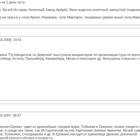
на 1 день пути:
ея, Музей Истории, Конячный Завод АрАрАт, Вино-водочно-конячный завод Ной (подвал
вод на трассе у села Арени, Нораванк, село Мартирос, пещерные церкви выше села Мар
10.2008, 19:41
мма "Путеводитель по Армении" выступила инициатором по организации тура по крепо
оберд, Ахтала, Прошаберд, Какаваберд, Мегри и некоторые др. Выпущены открытки с 
03.2007, 06:57
мении Ереван -один из древнейших городов мира. Побывав в Ереване, можно увидеть м
в, и среди них такие, как Исторический музей, Картинная галерея Армении, Музей со
а, Туманяна, Спендиарова и др. В Ереване находится хранилище древних рукописей 
исей разного объема и возраста.