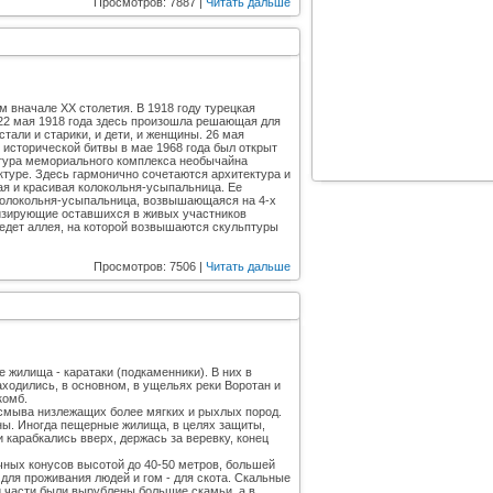
Просмотров: 7887 |
Читать дальше
вначале ХХ столетия. В 1918 году турецкая
 22 мая 1918 года здесь произошла решающая для
тали и старики, и дети, и женщины. 26 мая
 исторической битвы в мае 1968 года был открыт
ктура мемориального комплекса необычайна
ктуре. Здесь гармонично сочетаются архитектура и
ая и красивая колокольня-усыпальница. Ее
Колокольня-усыпальница, возвышающаяся на 4-х
лизирующие оставшихся в живых участников
едет аллея, на которой возвышаются скульптуры
Просмотров: 7506 |
Читать дальше
жилища - каратаки (подкаменники). В них в
одились, в основном, в ущельях реки Воротан и
комб.
 смыва низлежащих более мягких и рыхлых пород.
ны. Иногда пещерные жилища, в целях защиты,
 карабкались вверх, держась за веревку, конец
чных конусов высотой до 40-50 метров, большей
 для проживания людей и гом - для скота. Скальные
ой части были вырублены большие скамьи, а в