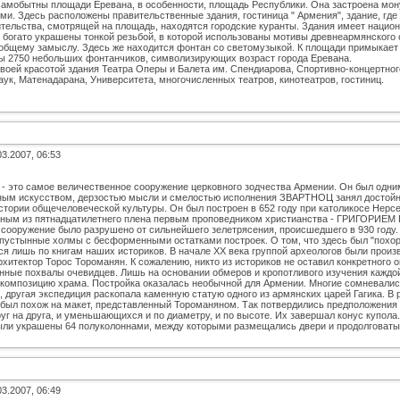
самобытны площади Еревана, в особенности, площадь Республики. Она застроена мо
и. Здесь расположены правительственные здания, гостиница " Армения", здание, где 
тельства, смотрящей на площадь, находятся городские куранты. Здания имеет национ
 богато украшены тонкой резьбой, в которой использованы мотивы древнеармянского
общему замыслу. Здесь же находится фонтан со светомузыкой. К площади примыкает 
ы 2750 небольших фонтанчиков, символизирующих возраст города Еревана.
воей красотой здания Театра Оперы и Балета им. Спендиарова, Спортивно-концертно
ук, Матенадарана, Университета, многочисленных театров, кинотеатров, гостиниц.
03.2007, 06:53
 это самое величественное сооружение церковного зодчества Армении. Он был одни
ным искусством, дерзостью мысли и смелостью исполнения ЗВАРТНОЦ занял достойно
стории общечеловеческой культуры. Он был построен в 652 году при католикосе Нерсе
ным из пятнадцатилетнего плена первым проповедником христианства - ГРИГОРИЕМ
 сооружение было разрушено от сильнейшего зелетрясения, проиcшедшего в 930 году.
пустынные холмы с бесформенными остатками построек. О том, что здесь был "похоро
ся лишь по книгам наших историков. В начале ХХ века группой археологов были прои
хитектор Торос Тороманян. К сожалению, никто из историков не оставил конкретного 
нные похвалы очевидцев. Лишь на основании обмеров и кропотливого изучения каждой
 композицию храма. Постройка оказалась необычной для Армении. Многие сомневались
 другая экспедиция раскопала каменную статую одного из армянских царей Гагика. В р
 был похож на макет, представленный Тороманяном. Так потвердились предположения 
руг на друга, и уменьшающихся и по диаметру, и по высоте. Их завершал конус купол
ыли украшены 64 полуколоннами, между которыми размещались двери и продолговаты
03.2007, 06:49