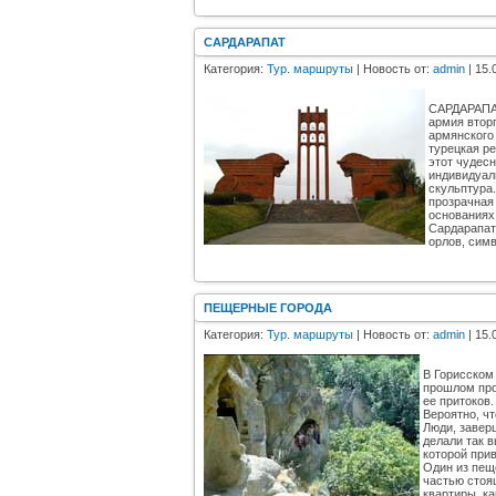
САРДАРАПАТ
Категория:
Тур. маршруты
| Новость от:
admin
| 15.
САРДАРАПАТ
армия втор
армянского 
турецкая р
этот чудес
индивидуал
скульптура
прозрачная
основаниях
Сардарапат
орлов, cим
ПЕЩЕРНЫЕ ГОРОДА
Категория:
Тур. маршруты
| Новость от:
admin
| 15.
В Горисском
прошлом про
ее притоков.
Вероятно, ч
Люди, завер
делали так в
которой при
Один из пещ
частью стоящ
квартиры, ка