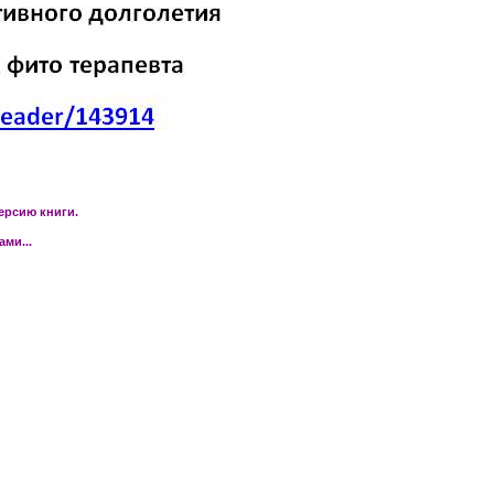
ерсию книги.
ми...