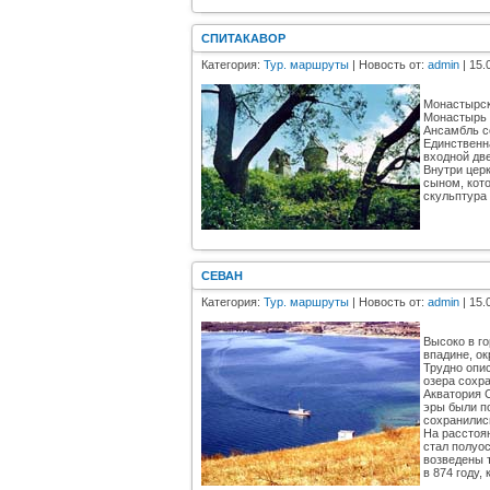
СПИТАКАВОР
Категория:
Тур. маршруты
| Новость от:
admin
| 15.
Монастырск
Монастырь н
Ансамбль со
Единственн
входной дв
Внутри цер
сыном, кот
скульптура
СЕВАН
Категория:
Тур. маршруты
| Новость от:
admin
| 15.
Высоко в г
впадине, ок
Трудно опи
озера сохр
Акватория С
эры были п
сохранилис
На расстоян
стал полуос
возведены 
в 874 году