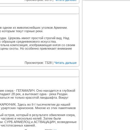
в одном из живописнейших уголков Армении.
 которым текут горные реки.
дах. Церковь имеет простой строгий вид. Над
 образцов средневекового искусства.
тельна композиция, изображающая князя со своим
сцены охоты. Но особенно привлекает внимание
Просмотров: 7328 |
Читать дальше
ие озера - ГЕГАМАЛИЧ. Оно находится в глубокой
адают 28 рек, а вытекает одна - река Раздан.
ваться не только красотой ландшафта. Вокруг
ЕХАРКУНИК. Здесь во II-I тысячелетии до нашей
урартских гарнизонов. Многие из этих памятников
ый остров, который в результате обмеления озера,
 часовню и несколько келий. Затем были
церкви: СУРБ АРАКЕЛОЦ и АСТВАЦАЦИН, возведенные
 чистотесанных камней.