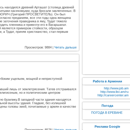
есь находился древний Арташат (столица древней
витыми насекомыми, куда бросали заключенных. В
УСАВОРИЧ (Григорий ПРОСВЕТИТЕЛЬ). Он был
Согласно преданиям, все эти годы одна женщина
сле заточения праведника в яму, Трдат тяжело
одить пленника и привезти его в Вагаршапат.
й является примером стойкости, образцом
, а Трдат, приняв христианство, cтал первым
Просмотров: 9884 |
Читать дальше
лубоким ущельем, мощной и неприступной
Работа в Армении
http://www.job.am
авший лишь от землетрясения. Татев отстраивался
http://www.list.am/ru
 религиозным, но и политическим центром
http://careercenter.am
ю базилику.В западной части здания находятся
ьной высоты здания. Гладкие, без излишней
Погода
ены головы змей, почитаемые у армян в качестве
ПОГОДА В ЕРЕВАНЕ
Реклама Google
Просмотров: 8578 |
Читать дальше