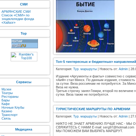
СМИ
АРМЯНСКИЕ СМИ
Список «СМИ» по
энциклопедии фонда
«Хайазг»
Top
Топ-5 «интересных и бюджетных» направлений 
Категория:
Тур. маршруты
| Новость от:
Admin
| 28.
Издание «Аргументы и факты» совместно с сервиса
«АиФ» стал Минск. По данным издания, стоимость 
Сервисы
за сутки. Виза россиянам не потребуется. За Минс
Виза не нужна.
Музеи
Третью строчку занял Гюмри, второй по величине 
Театры
сутки. Виза также не потребуется.
Рестораны
Бары
Кафе
Ночные Клубы
ТУРИСТИЧЕСКИЕ МАРШРУТЫ ПО АРМЕНИИ
Казино
Транспорт
Категория:
Тур. маршруты
| Новость от:
Admin
| 27.
Связь
НИКТО НЕ ЗНАЕТ АРМЕНИЮ ЛУЧШЕ НАС - МЫ 
СВЯЖИТЕСЬ С НАМИ E-mail: serg97@hotmail.com
Медицина
МЫ ПОМОЖЕМ ВАМ ВЫБРАТЬ МАРШРУТ.