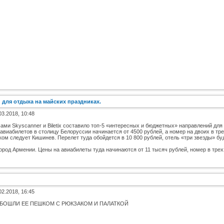
для отдыха на майских праздниках.
03.2018, 10:48
ми Skyscanner и Biletix составило топ-5 «интересных и бюджетных» направлений для
авиабилетов в столицу Белоруссии начинается от 4500 рублей, а номер на двоих в тр
ком следует Кишинев. Перелет туда обойдется в 10 800 рублей, отель «три звезды» бу
город Армении. Цены на авиабилеты туда начинаются от 11 тысяч рублей, номер в трех
02.2018, 16:45
ОБОШЛИ ЕЕ ПЕШКОМ С РЮКЗАКОМ И ПАЛАТКОЙ