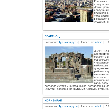
Красивы и 
сооружениям
Дома Прави
сооружений
подчинены 
установлен
Поражают с
Академии на
ЗВАРТНОЦ
Категория:
Тур. маршруты
| Новость от:
admin
| 15.
ЗВАРТНОЦ -
архитектур
остался в и
освобожден
уникальное
небольшие 
догадывать
работами ар
многочисле
воссоздать
неожиданно,
капли воды
состояло из трех многогранников, поставленных д
изнутри - совершенно круглыми. Снаружи стены б
ХОР - ВИРАП
Категория:
Тур. маршруты
| Новость от:
admin
| 15.