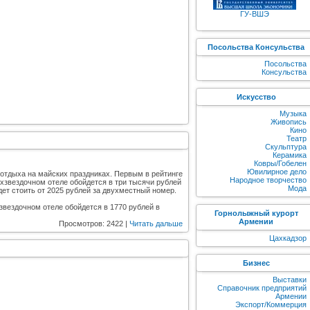
ГУ-ВШЭ
Посольства Консульства
Посольства
Консульства
Искусство
Музыка
Живопись
Кино
Театр
Скульптура
Керамика
Ковры/Гобелен
Ювилирное дело
 отдыха на майских праздниках. Первым в рейтинге
Народное творчество
ехзвездочном отеле обойдется в три тысячи рублей
Мода
дет стоить от 2025 рублей за двухместный номер.
звездочном отеле обойдется в 1770 рублей в
Горнолыжный курорт
Армении
Просмотров: 2422 |
Читать дальше
Цахкадзор
Бизнес
Выставки
Справочник предприятий
Армении
Экспорт/Коммерция