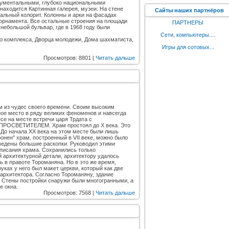
нументальными, глубоко национальными
находится Картинная галерея, музеи. На стене
Сайты наших партнёров
альный колорит. Колонны и арки на фасадах
 орнамента. Все остальные строения на площади
ПАРТНЕРЫ
небольшой бульвар, где в 1968 году были
Сети, компьютеры....
го комплекса, Дворца молодежи, Дома шахматиста,
Игры для сотовых...
Просмотров: 8801 |
Читать дальше
м из чудес своего времени. Своим высоким
е место в ряду великих феноменов и навсегда
се на месте встречи царя Трдата с
 ПРОСВЕТИТЕЛЕМ. Храм простоял до Х века. Это
 До начала ХХ века на этом месте были лишь
нен" храм, построенный в VII веке, можно было
зведены большие раскопки. Руководил этими
описания храма. Сохранились только
 архитектурной детали, архитектору удалось
 в правоте Тороманяна. Но в это же время,
уках у него был макет церкви, который как две
архитектора. Cогласно Тороманяну, здание
а. Стены постройки снаружи были многогранными, а
е окна.
Просмотров: 7568 |
Читать дальше