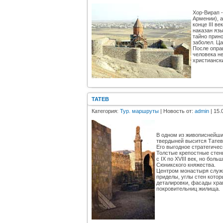
Хор-Вирап 
Армении), 
конце III 
наказан язы
тайно прино
заболел. Ца
После опра
человека н
христианск
ТАТЕВ
Категория:
Тур. маршруты
| Новость от:
admin
| 15.
В одном из живописнейши
твердыней высится Татев
Его выгодное стратегиче
Толстые крепостные стен
с IX по ХVIII век, но бо
Сюникского княжества.
Центром монастыря служи
приделы, углы стен котор
деталировки, фасады хра
покровительниц жилища.