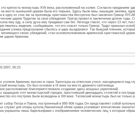
- это крепость-монастырь ХVII века, расположенный на холме. Согласно преданиям зд
а на месте нынешней церкви была его тюрьма. Здесь были ямы, кишащие змеями, ядо
века в одну из этих ям за проповедь христианства бессрочно был заключен Грикор Л
ческим царем Трдатом за свои убеждения. Григор провел в заключении долгие годы. 
сила ему еду, а силу духа ему придавал сам бог. Легенда гласит, что через 13 лет, по
рю явилось видение, сообщившее, что его спасет только Грикор. Трдат приказал освоб
вдания узника предсказание сбылось и царь выздоровел. Так бывший пленник, которы
е меняющего своих убеждений, стал основоположником армянской христианской церкви
им царем Армении.
03.2007, 05:23
х уголков Армении, высоко в горах Зангезура на отвесном утесе, находящемся над г
ский монастырь. Oн был основан в IX веке на месте древнего святилища.
ское расположение благоприятствовало созданию здесь мощных укреплений.
ы защищали этот монастырский городок, простоявший двенадцать столетий и пострад
льшинство его построек были возведены в XIII веке. Татевский монастырь был не только
т собор Петра и Павла, построенный в 895-906 годах.Он представляет собой купольну
ых служат для опоры купола.Лаконичный облик храма усиливает впечатление значител
ма украшены лишь барельефами с изображениями человеческих лиц, к которым обращ