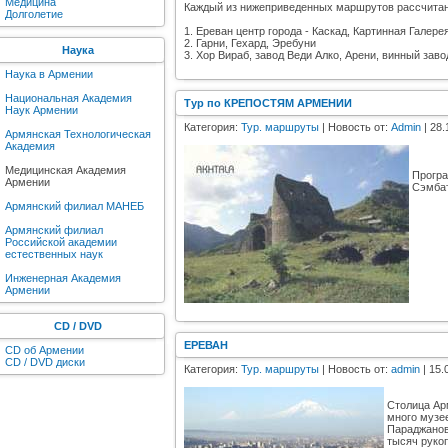
Медицина
Каждый из нижеприведенных маршрутов рассчитан 
Долголетие
1. Ереван центр города - Каскад, Картинная Галер
2. Гарни, Гехард, Эребуни
Наука
3. Хор Вираб, завод Веди Алко, Арени, винный за
Наука в Армении
Национальная Академия
Тур по КРЕПОСТЯМ АРМЕНИИ
Наук Армении
Категория:
Тур. маршруты
| Новость от:
Admin
| 28.
Армянская Технологическая
Академия
Медицинская Академия
Програ
Армении
Сэмбат
Армянский филиал МАНЕБ
Армянский филиал
Российской академии
естественных наук
Инженерная Академия
Армении
CD / DVD
ЕРЕВАН
CD об Армении
CD / DVD диски
Категория:
Тур. маршруты
| Новость от:
admin
| 15.
Столица Ар
много музее
Параджанов
тысяч рукоп