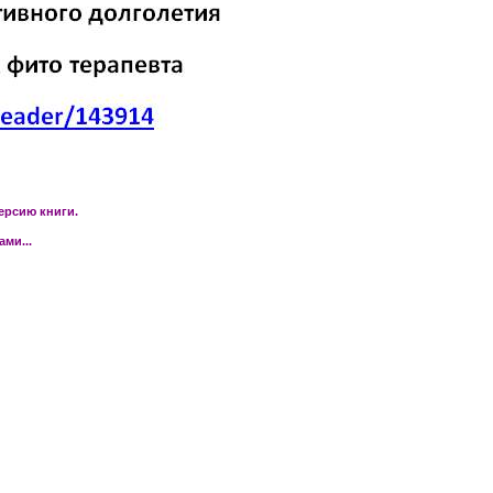
ерсию книги.
ми...