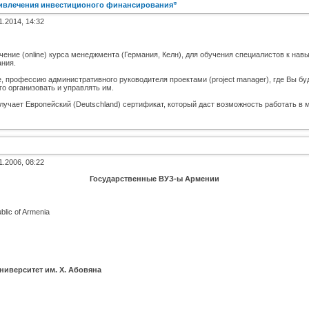
ривлечения инвестиционого финансирования”
1.2014, 14:32
ие (online) курса менеджмента (Германия, Келн), для обучения специалистов к навы
ания.
 профессию административного руководителя проектами (project manager), где Вы буде
о организовать и управлять им.
лучает Европейский (Deutschland) сертификат, который даст возможность работать в
1.2006, 08:22
Государственные ВУЗ-ы Армении
lic of Armenia
иверситет им. Х. Абовяна