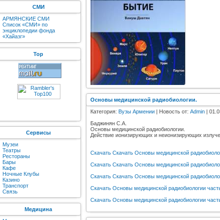
СМИ
АРМЯНСКИЕ СМИ
Список «СМИ» по
энциклопедии фонда
«Хайазг»
Top
Основы медицинской радиобиологии.
Категория:
Вузы Армении
| Новость от:
Admin
| 01.0
Баджинян С.А.
Основы медицинской радиобиологии.
Сервисы
Действие ионизирующих и неионизирующих излуче
Музеи
Театры
Скачать Скачать Основы медицинской радиобиолог
Рестораны
Бары
Скачать Скачать Основы медицинской радиобиоло
Кафе
Ночные Клубы
Скачать Скачать Основы медицинской радиобиоло
Казино
Транспорт
Скачать Основы медицинской радиобиологии част
Связь
Скачать Основы медицинской радиобиологии часть
Медицина