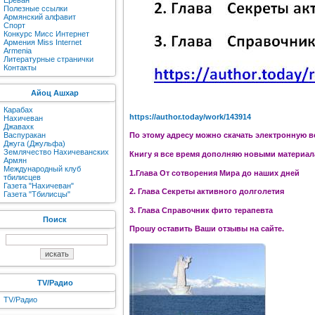
Ереван
Полезные ссылки
Армянский алфавит
Спорт
Конкурс Мисс Интернет
Армения Miss Internet
Armenia
Литературные странички
Контакты
Айоц Ашхар
Карабах
https://author.today/work/143914
Нахичеван
Джавахк
Васпуракан
По этому адресу можно скачать электронную в
Джуга (Джульфа)
Землячество Нахичеванских
Книгу я все время дополняю новыми материала
Армян
Международный клуб
1.Глава От сотворения Мира до наших дней
тбилисцев
Газета "Нахичеван"
2. Глава Секреты активного долголетия
Газета "Тбилисцы"
3. Глава Справочник фито терапевта
Поиск
Прошу оставить Ваши отзывы на сайте.
TV/Радио
TV/Радио