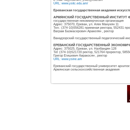
URL: www.ysitc.edu.am/
Ереванская государственная академия искусст
АРМЯНСКИЙ ГОСУДАРСТВЕННЫЙ ИНСТИТУТ Ф
государственная некоммерческая организация
Адрес: 375070, Ереван, ул. Алек Манукян 11
Тел.: (374-10)556281 приемная ректора, 552431 про
Ваграм Базмасерович Аракелян , ректор
Ванадзорский государственный педагогический инс
ЕРЕВАНСКИЙ ГОСУДАРСТВЕННЫЙ ЭКОНОМИЧ
Адрес: 375025, Ереван, ул. Налбандян 128
Tel: (374-10)521720 ректор, 521764 проректор, 585
Григор Егишевич Киракосян , ректор
URL: www.ysine.am
Ереванский государственный университет архитек
Армянская сельскохозяйственная академия