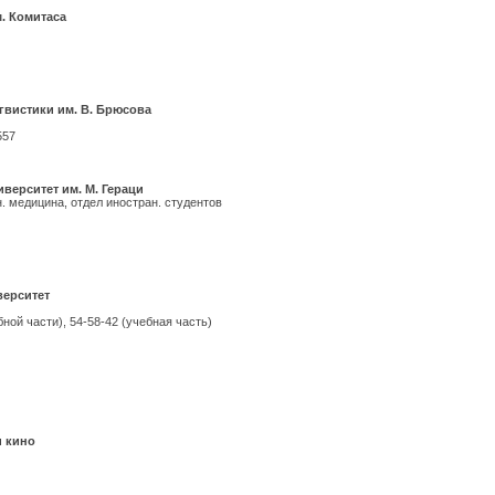
. Комитаса
гвистики им. В. Брюсова
557
верситет им. М. Гераци
. медицина, отдел иностран. студентов
ерситет
ебной части), 54-58-42 (учебная часть)
и кино