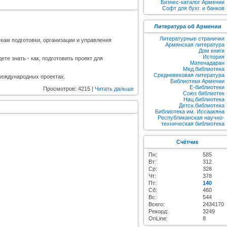
Бизнес-каталог Армении
Софт для бухг. и банков
Литература об Армении
Литературные странички
кам подготовки, организации и управления
Армянская литература
Дом книги
История
те знать - как, подготовить проект для
Матенадаран
Мед.библиотека
Средневековая литература
 международных проектах.
Библиотеки Армении
E-библиотеки
Просмотров: 4215 |
Читать дальше
Союз библиотек
Нац.библиотека
Детск.библиотека
Библиотека им. Иссаакяна
Республиканская научно-
техническая библиотека
Счётчик
Пн:
585
Вт:
312
Ср:
328
Чт:
378
Пт:
140
Сб:
460
Вс:
544
Всего:
2434170
Рекорд:
3249
OnLine:
8