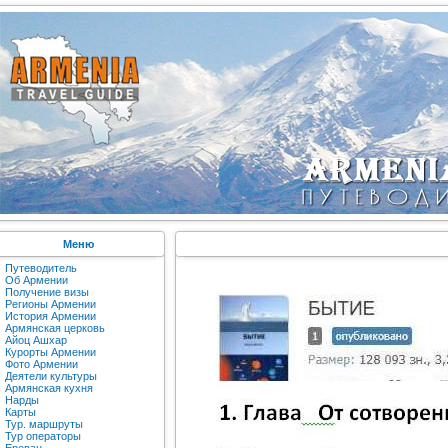
Меню
Путеводитель
Об Армении
Получение визы
Регионы Армении
История Армении
Армянская церковь
Айоц Ашхар
Курорты Армении
Фото Армении
Деятели культуры
Армянская кухня
Нарды
Карты
Тур. маршруты
Тур операторы