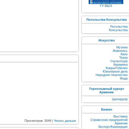
ГУ-ВШЭ
Посольства Консульства
Посольства
Консульства
Искусство
Музыка
Живопись
Кино
Театр
Скульптура
Керамика
Ковры/Гобелен
Ювилирное дело
Народное творчество
Мода
Горнолыжный курорт
Армении
Цахкадзор
Бизнес
Выставки
Справочник предприятий
Просмотров: 3049 |
Читать дальше
Армении
Экспорт/Коммерция