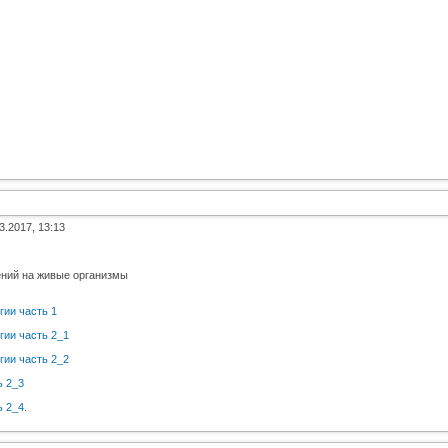
3.2017, 13:13
ний на живые организмы
ии часть 1
гии часть 2_1
гии часть 2_2
ь 2_3
 2_4.