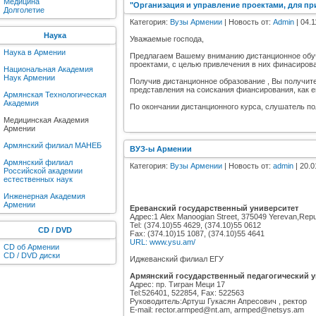
Медицина
"Организация и управление проектами, для п
Долголетие
Категория:
Вузы Армении
| Новость от:
Admin
| 04.1
Наука
Уважаемые господа,
Наука в Армении
Предлагаем Вашему вниманию дистанционное обучен
проектами, с целью привлечения в них финасиров
Национальная Академия
Наук Армении
Получив дистанционное образование , Вы получите,
представления на соискания фиансирования, как ег
Армянская Технологическая
Академия
По окончании дистанционного курса, слушатель по
Медицинская Академия
Армении
Армянский филиал МАНЕБ
ВУЗ-ы Армении
Армянский филиал
Категория:
Вузы Армении
| Новость от:
admin
| 20.0
Российской академии
естественных наук
Инженерная Академия
Армении
Ереванский государственный университет
Адрес:1 Alex Manoogian Street, 375049 Yerevan,Repub
Tel: (374.10)55 4629, (374.10)55 0612
CD / DVD
Fax: (374.10)15 1087, (374.10)55 4641
URL: www.ysu.am/
CD об Армении
CD / DVD диски
Иджеванский филиал ЕГУ
Армянский государственный педагогический ун
Адрес: пр. Тигран Меци 17
Tel:526401, 522854, Fax: 522563
Руководитель:Артуш Гукасян Апресович , ректор
E-mail: rector.armped@nt.am, armped@netsys.am