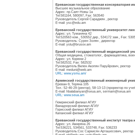
Ереванская государственная консерватория им
Высшее музыкальное образование
Адрес: пр.Саят-Новы 1а
Tel:581164, 580097, Fax: 563540
Руководитель:Сергей Сараджян , ректор
E-mail: ysc@edu.am
Ереванский государственный университет лин
Адрес: ул. Туманяна 42
Tel:520563 ком., 530552 дир., 534172 зам., Fax: 530
Руководитель: Сурен Золян , директор
E-mail: yslu@brusov.am
Ереванский государственный медицинский уни
Общая медицина, стоматолог., фармацевтика, воен
Адрес: ул. Корюни 2
Tel:582532, Fax: 582532
Руководитель:Вилен Акопян Паруйрович, ректор
E-mail: meduni@web.am
URL: www.ysmu.am/
Армянский государственный инженерный унив
Ереван-9, Теряна 105
Тел.: 52-46-29 (ректор), 58-13-13 (проректор по уч
E-mail: hbalabanyan@seua.am, sermam@seua.am
URL: www.seua.am
Гюмринский филиал АГИУ
Ванадзорский филиал АГИУ
Горисский филиал АГИУ
Капанский филиал АГИУ
Ереванский государственный институт театра 
Адрес: ул. Амиряна 26
Tel:536221, 534561, 533748, Fax: 536233
Руководитель:Сос Саркисян Арташесович, ректор
E-mail: nit@edu.am; ysitc@edu.am