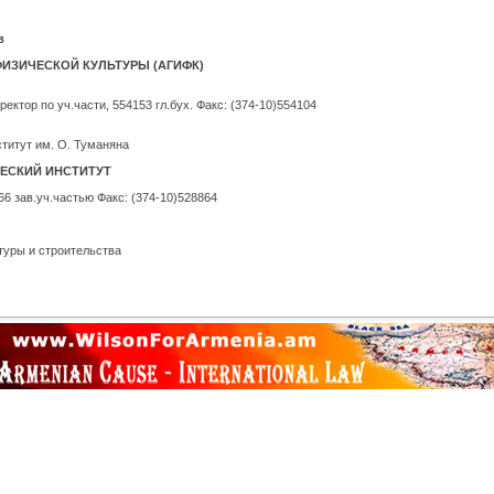
в
ИЗИЧЕСКОЙ КУЛЬТУРЫ (АГИФК)
ректор по уч.части, 554153 гл.бух. Факс: (374-10)554104
титут им. О. Туманяна
ЕСКИЙ ИНСТИТУТ
566 зав.уч.частью Факс: (374-10)528864
туры и строительства