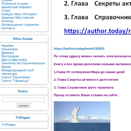
Ереван
Полезные ссылки
Армянский алфавит
Спорт
Конкурс Мисс Интернет
Армения Miss Internet
Armenia
Литературные странички
Контакты
Айоц Ашхар
Карабах
https://author.today/work/143914
Нахичеван
Джавахк
Васпуракан
По этому адресу можно скачать электронную в
Джуга (Джульфа)
Землячество Нахичеванских
Книгу я все время дополняю новыми материала
Армян
Международный клуб
1.Глава От сотворения Мира до наших дней
тбилисцев
Газета "Нахичеван"
2. Глава Секреты активного долголетия
Газета "Тбилисцы"
3. Глава Справочник фито терапевта
Поиск
Прошу оставить Ваши отзывы на сайте.
TV/Радио
TV/Радио