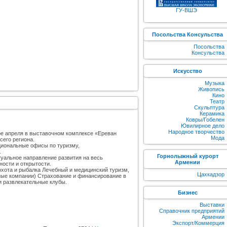
ГУ-ВШЭ
Посольства Консульства
Посольства
Консульства
Искусство
Музыка
Живопись
Кино
Театр
Скульптура
Керамика
Ковры/Гобелен
Ювилирное дело
Народное творчество
ое апреля в выставочном комплексе «Ереван
Мода
сего региона.
иональные офисы по туризму,
.
Горнолыжный курорт
туальное направление развития на весь
Армении
ности и открытости.
охота и рыбалка Лечебный и медицинский туризм,
Цахкадзор
ные компании) Страхование и финансирование в
и развлекательные клубы.
Бизнес
Выставки
Справочник предприятий
Армении
Экспорт/Коммерция