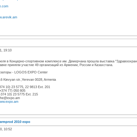
de.com
ww.arevik.am
1, 19:10
реля в Концерно-спортивном комплексе им. Демерчана прошла выставка "Здравоохра
авке приняли участие 49 организаций из Армении, России и Казахстана.
заторы - LOGOS EXPO Center
,16 Kievyan str.,Yerevan 0028, Armenia
+374 10) 23 5775, 22 9813 Ext. 201
(+374 77) 050 805
+374 10) 23 5775 Ext. 215
: he@expo.am
ww.expo.am
armprod 2010 expo
0, 10:52