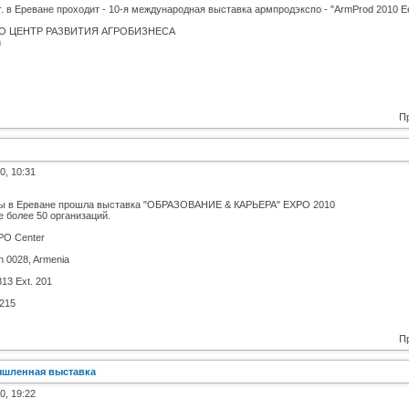
г. в Ереване проходит - 10-я международная выставка армпродэкспо - "ArmProd 2010 E
ЗАО ЦЕНТР РАЗВИТИЯ АГРОБИЗНЕСА
m
П
0, 10:31
вы в Ереване прошла выставка "ОБРАЗОВАНИЕ & КАРЬЕРА" EXPO 2010
 более 50 организаций.
PO Center
an 0028, Armenia
813 Ext. 201
 215
П
ышленная выставка
0, 19:22