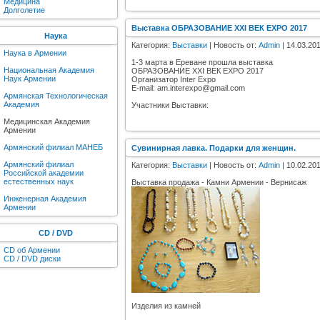
Медицина
Долголетие
Выставка ОБРАЗОВАНИЕ XXI ВЕК EXPO 2017
Наука
Категория:
Выставки
| Новость от:
Admin
| 14.03.201
Наука в Армении
1-3 марта в Ереване прошла выставка
Национальная Академия
ОБРАЗОВАНИЕ XXI ВЕК EXPO 2017
Наук Армении
Организатор Inter Expo
E-mail: am.interexpo@gmail.com
Армянская Технологическая
Академия
Участники Выставки:
Медицинская Академия
Армении
Армянский филиал МАНЕБ
Сувинирная лавка. Подарки для женщин.
Армянский филиал
Категория:
Выставки
| Новость от:
Admin
| 10.02.201
Российской академии
естественных наук
Выставка продажа - Камни Армении - Вернисаж
Инженерная Академия
Армении
CD / DVD
CD об Армении
CD / DVD диски
Изделия из камней