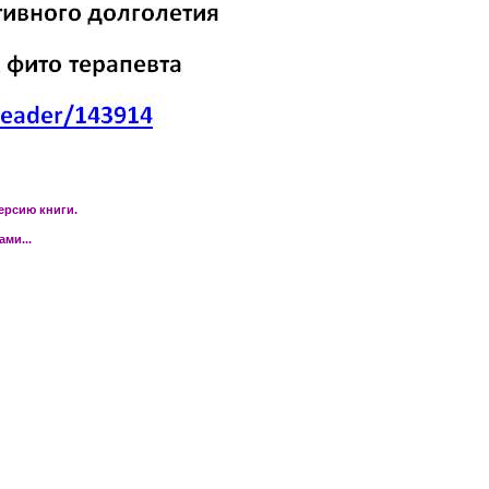
ерсию книги.
ми...