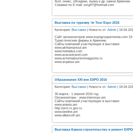
Агат, оникс, обсидиан, яшма и др. камни Армении
Справки по E-mail: serg97@hotmail.com
Выставка по туризму -In Tour Expo 2016
Категория:
Выставки
| Новость от:
Admin
| 18.04.201
Сайт организаторов www.expogrouparmenia.com 15-
Туристические фирмы в Армении.
Сайты компаний участвующих в выставке:
www.akhtamartour.am
www.hotelalva.com
www.aravantravel.com
www.armeniatourismmagazine.ru
www.arqatour.am
Образование XXI век EXPO 2016
Категория:
Выставки
| Новость от:
Admin
| 18.04.201
30 марта - 1 апреля 2016 год
Организаторы - www.interexpo.am
Сайты компаний участвующих в выставке
www.aniedu.am
http://arm.rs.gov.ru
www.beeline.am
www.alliancefr.am
Выставка Кавказ строительство и ремонт EXPO