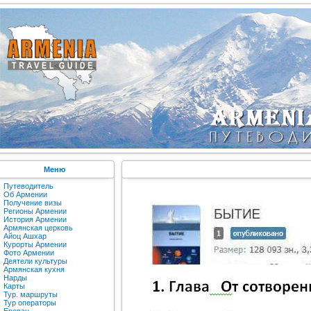
Меню
Путеводитель
Об Армении
Получение визы
Регионы Армении
История Армении
Армянская церковь
Айоц Ашхар
Курорты Армении
Фото Армении
Деятели культуры
Армянская кухня
Нарды
Карты
Тур. маршруты
Тур операторы