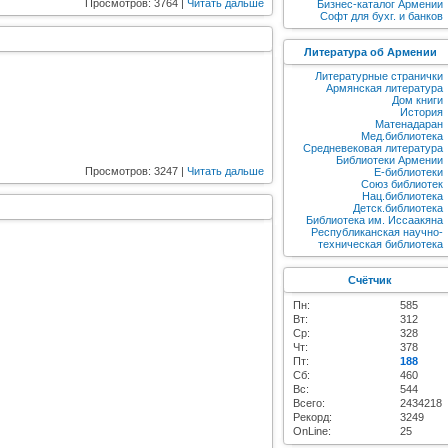
Просмотров: 3764 |
Читать дальше
Бизнес-каталог Армении
Софт для бухг. и банков
Литература об Армении
Литературные странички
Армянская литература
Дом книги
История
Матенадаран
Мед.библиотека
Средневековая литература
Библиотеки Армении
Просмотров: 3247 |
Читать дальше
E-библиотеки
Союз библиотек
Нац.библиотека
Детск.библиотека
Библиотека им. Иссаакяна
Республиканская научно-
техническая библиотека
Счётчик
Пн:
585
Вт:
312
Ср:
328
Чт:
378
Пт:
188
Сб:
460
Вс:
544
Всего:
2434218
Рекорд:
3249
OnLine:
25