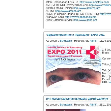
Aftab Derakhshan Fars Co.
http://www.lazizfars.com
AMC-VERLINDE www.verlinde.com
http://www.verlin
Antares Media Holding
http://www.antares.am
AR-IST
http://www.astech.am
Arevik Publishing House Tel.+374 10 524561
http://w
Arghavan Kabir
http://www.kabirpanel.com
Aries Catering Service
http://www.aries.am
"Здравоохранение и Фармация" EXPO 2011
Категория:
Выставки
| Новость от:
Admin
| 11.04.201
1-3 ап
В выст
Органи
7 floor
Tel.: (
Mob.: 
Fax.: (
E-mail
URL:
w
10-я международная выставка армпродэкспо - 
Категория:
Выставки
| Новость от:
Admin
| 25.11.201