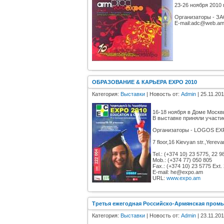
23-26 ноября 2010 
Организаторы - 
E-mail:adc@web.a
ОБРАЗОВАНИЕ & КАРЬЕРА EXPO 2010
Категория:
Выставки
| Новость от:
Admin
| 25.11.201
16-18 ноября в Доме Моск
В выставке приняли участие
Организаторы - LOGOS EX
7 floor,16 Kievyan str.,Yerev
Tel.: (+374 10) 23 5775, 22 9
Mob.: (+374 77) 050 805
Fax.: (+374 10) 23 5775 Ext.
E-mail: he@expo.am
URL:
www.expo.am
Третья ежегодная Российско-Армянская пром
Категория:
Выставки
| Новость от:
Admin
| 23.11.201