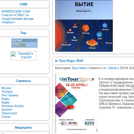
СМИ
АРМЯНСКИЕ СМИ
Список «СМИ» по
энциклопедии фонда
«Хайазг»
Top
In Tour Expo 2019
Категория:
Выставки
| Новость от:
Admin
| 29.04.201
6-я международная вы
Сервисы
Экспо» и традиционно 
ТЕМАТИЧЕСКИЕ РАЗДЕЛ
Музеи
специализированные С
Театры
На выставке можно нап
Рестораны
туристический год. Кр
Бары
Туроператоры и тураге
Кафе
SPA & Wellness Прикл
Ночные Клубы
туризме IT- компании
Казино
Транспорт
Связь
Медицина