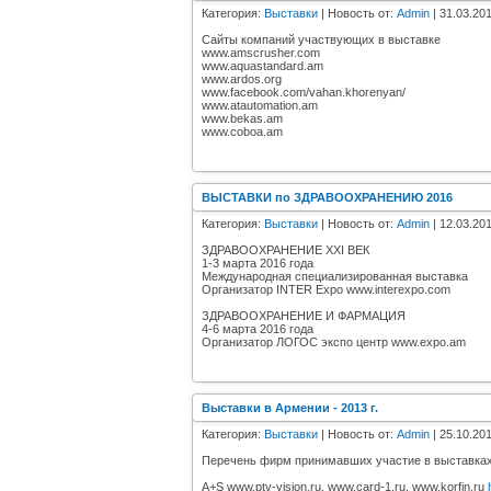
Категория:
Выставки
| Новость от:
Admin
| 31.03.201
Сайты компаний участвующих в выставке
www.amscrusher.com
www.aquastandard.am
www.ardos.org
www.facebook.com/vahan.khorenyan/
www.atautomation.am
www.bekas.am
www.coboa.am
ВЫСТАВКИ по ЗДРАВООХРАНЕНИЮ 2016
Категория:
Выставки
| Новость от:
Admin
| 12.03.201
ЗДРАВООХРАНЕНИЕ XXI ВЕК
1-3 марта 2016 года
Международная специализированная выставка
Организатор INTER Expo www.interexpo.com
ЗДРАВООХРАНЕНИЕ И ФАРМАЦИЯ
4-6 марта 2016 года
Организатор ЛОГОС экспо центр www.expo.am
Выставки в Армении - 2013 г.
Категория:
Выставки
| Новость от:
Admin
| 25.10.201
Перечень фирм принимавших участие в выставках в
A+S www.ptv-vision.ru, www.card-1.ru, www.korfin.ru