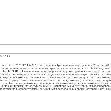
9, 15:29
ставка «ИНТУР ЭКСПО» 2019 состоялась в Армении, в городе Ереван, с 26-ого по 28-
ознаменовала собой открытие нового туристического сезона не только Армении, но и в
Ы ВЫСТАВКИ На одной площадке собрались ведущие туристические агентства, нац
МИ и все те, кому интересны новые тенденции и направления индустрии путешествий
рямую пообщаться со своими клиентами, изучить стратегии конкурентов, выбрать ак
оме того, присутствие компании на выставке дает покупателям уверенность в ее надеж
нтства Гостиницы, санатории, пансионаты, дома отдыха Эко туризм, активный отдых, 
юченческий туризм Бизнес-туризм и MICE Транспортные услуги (авиа- и железнодорож
, работающие в сфере туризма Гостиничный и ресторанный сервис Рестораны, ночные 