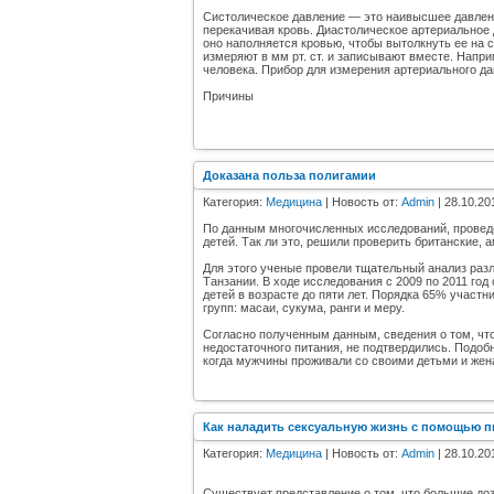
Систолическое давление — это наивысшее давление
перекачивая кровь. Диастолическое артериальное
оно наполняется кровью, чтобы вытолкнуть ее на 
измеряют в мм рт. ст. и записывают вместе. Напри
человека. Прибор для измерения артериального д
Причины
Доказана польза полигамии
Категория:
Медицина
| Новость от:
Admin
| 28.10.20
По данным многочисленных исследований, провед
детей. Так ли это, решили проверить британские, 
Для этого ученые провели тщательный анализ раз
Танзании. В ходе исследования с 2009 по 2011 год
детей в возрасте до пяти лет. Порядка 65% участн
групп: масаи, сукума, ранги и меру.
Согласно полученным данным, сведения о том, что
недостаточного питания, не подтвердились. Подоб
когда мужчины проживали со своими детьми и жен
Как наладить сексуальную жизнь с помощью п
Категория:
Медицина
| Новость от:
Admin
| 28.10.20
Существует представление о том, что большие доз