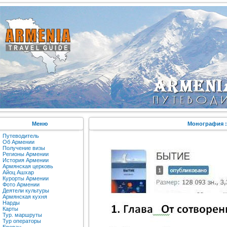
Меню
Монография :
Путеводитель
Об Армении
Получение визы
Регионы Армении
История Армении
Армянская церковь
Айоц Ашхар
Курорты Армении
Фото Армении
Деятели культуры
Армянская кухня
Нарды
Карты
Тур. маршруты
Тур операторы