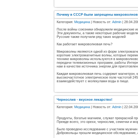
Почему в СССР были запрещены микроволнов
Категория:
Медицина
| Новость от:
Admin
| 28.04.20
После войны союзники обнаружили медицинские и
Эти документы, а также некоторые рабочие моде
Русские также получили ряд таких моделей
Как работает микроволновая печь?
Микроволны являются одной из форм электромагни
короткие электромагнитные волны, которые переме
технике микроволны используются в микроволново
передачи телевизионных программ, работы Интерн
нам в качестве источника энергии для приготовле
Каждая микроволновая печь содержит магнетрон, к
высокочастотное электрическое поле частотой 2450 
взаимодействует с молекулами воды в пище.
Чернослив - вкусное лекарство!
Категория:
Медицина
| Новость от:
Admin
| 22.04.20
Продукты, богатые магнием, служат прекрасной п
Прежде всего, это орехи, чернослив, семечки и мо
Было проведено исследование с участием мужчин 
Добровольцы прошли медицинское обследование, а