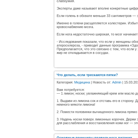
слабоумия.
Эксперты даже называют вполне конкретные цифр
Если голень в обхвате меньше 33 сантиметров — 
Именно в голени расщепляется холестерин. Избыто
кровоснабжению мозга.
Если нога недостаточно широкая, то мозг начинает
- Исследования показали, что если у женщины обх
атеросклероза, - приводит данные программа «Зд
Предполагается, что это связано с тем, что если 
жир не откладывается в сосудах.
Что делать, если трескаются пятки?
Категория:
Медицина
| Новость от:
Admin
| 15.03.20
Вам потребуется:
— 1 лимон; носки; увлажняющий крем или масло дл
1. Выдави из лимона сок и отставь его в сторону. 
немного мякоти лимона!
2. Помести половинки вычищенного лимона прямо 
3. Надень носки поверх лимонных корочек. Держи 
для расслабления и восстановления кожи ног — эт
Основные принципы правильного питания