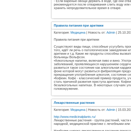
- Если вареные овощи держать в воде, где они от
рекомендуется после отваривания слить воду или 
хранить непродолжительное время в отваре.
Правила питания при аритмии
Категория:
Медицина
| Новость от:
Admin
| 25.10.20
Правила питания при аритмии
Существуют виды пищи, способные усугубить проя
того, идёт ли речь о патологическом замедлении 
аритмии и т.д. Какие же продукты способны вызв
больницы Вольфсон.
•Алкогольные напитки, включая пиво и вино. Упот
заболеваний, проявляющихся нарушением сердечно
развиться такое состояние как алкогольная кард
фоне которой могут развиться фибрилляция предсе
прекращения употребления алкоголя, состояние 
•Кофеин. Кофе - классический пример продукта, 
стать причиной развития приступа аритмии. Кофеин
безалкогольных напитках. В некоторых случаях уп
головокружение.
Лекарственные растения
Категория:
Медицина
| Новость от:
Admin
| 15.03.20
http://www.medicinalplants.ru/
Лекарственные растения - группа растений, части
народной, медицинской практике с лечебными или
Наиболее широко лекарственные растения предста