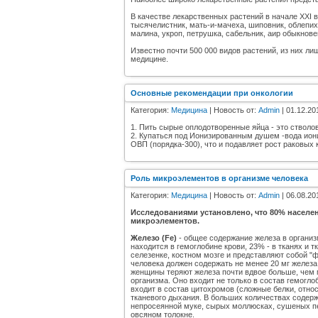
В качестве лекарственных растений в начале XXI 
тысячелистник, мать-и-мачеха, шиповник, облепиха
малина, укроп, петрушка, сабельник, аир обыкнове
Известно почти 500 000 видов растений, из них л
медицине.
Основные рекомендации при онкологии
Категория:
Медицина
| Новость от:
Admin
| 01.12.20
1. Пить сырые оплодотворенные яйца - это стволо
2. Купаться под Ионизированным душем -вода ио
ОВП (порядка-300), что и подавляет рост раковых 
Роль микроэлементов в организме человека
Категория:
Медицина
| Новость от:
Admin
| 06.08.20
Исследованиями установлено, что 80% населен
микроэлементов.
Железо (Fe)
- общее содержание железа в организм
находится в гемоглобине крови, 23% - в тканях и 
селезенке, костном мозге и представляют собой "
человека должен содержать не менее 20 мг железа,
женщины теряют железа почти вдвое больше, чем
организма. Оно входит не только в состав гемогло
входит в состав цитохромов (сложные белки, отно
тканевого дыхания. В больших количествах содержи
непросеянной муке, сырых моллюсках, сушеных пер
овсяном толокне.