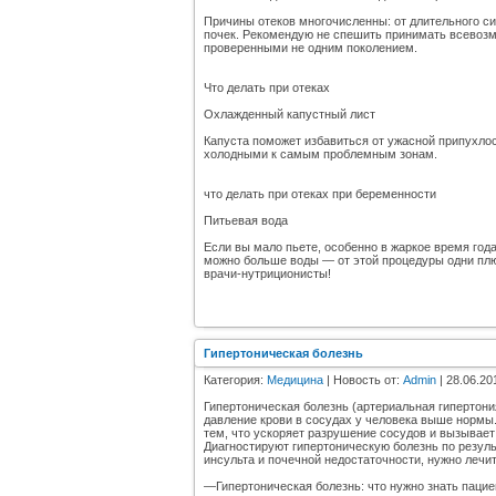
Причины отеков многочисленны: от длительного с
почек. Рекомендую не спешить принимать всевоз
проверенными не одним поколением.
Что делать при отеках
Охлажденный капустный лист
Капуста поможет избавиться от ужасной припухлос
холодными к самым проблемным зонам.
что делать при отеках при беременности
Питьевая вода
Если вы мало пьете, особенно в жаркое время года
можно больше воды — от этой процедуры одни плюс
врачи-нутриционисты!
Гипертоническая болезнь
Категория:
Медицина
| Новость от:
Admin
| 28.06.20
Гипертоническая болезнь (артериальная гипертони
давление крови в сосудах у человека выше нормы.
тем, что ускоряет разрушение сосудов и вызывае
Диагностируют гипертоническую болезнь по резуль
инсульта и почечной недостаточности, нужно лечит
—Гипертоническая болезнь: что нужно знать паци