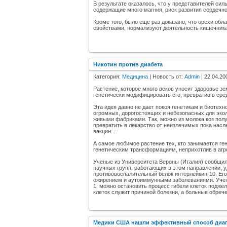
В результате оказалось, что у представителей си
содержащие много магния, риск развития сердечно
Кроме того, было еще раз доказано, что орехи о
свойствами, нормализуют деятельность кишечника
Никотин против диабета
Категория:
Медицина
| Новость от:
Admin
| 22.04.20
Растение, которое много веков уносит здоровье з
генетически модифицировать его, превратив в сре
Эта идея давно не дает покоя генетикам и биотехн
огромных, дорогостоящих и небезопасных для экол
живыми фабриками. Так, можно из молока коз пол
превратить в лекарство от неизлечимых пока нас
вакцин...
А самое любимое растение тех, кто занимается ге
генетическим трансформациям, неприхотлив в агро
Ученые из Университета Вероны (Италия) сообщили
научных групп, работающих в этом направлении, у
противовоспалительный белок интерлейкин-10. Его
ожирением и аутоиммунными заболеваниями. Учены
1, можно остановить процесс гибели клеток подже
клеток служит причиной болезни, а больные обреч
Медики США нашли эффективный способ диагн