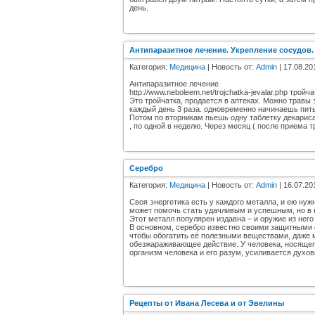
день.
Антипаразитное лечение. Укрепление сосудов. 
Категория:
Медицина
| Новость от:
Admin
| 17.08.20
Антипаразитное лечение
http://www.neboleem.net/trojchatka-jevalar.php тройч
Это тройчатка, продается в аптеках. Можно травы з
каждый день 3 раза. одновременно начинаешь пить 
Потом по вторникам пьешь одну таблетку декариса
, по одной в неделю. Через месяц ( после приема т
Серебро
Категория:
Медицина
| Новость от:
Admin
| 16.07.20
Своя энергетика есть у каждого металла, и ею нуж
может помочь стать удачливым и успешным, но в 
Этот металл популярен издавна – и оружие из нег
В основном, серебро известно своими защитными с
чтобы обогатить её полезными веществами, даже 
обезжараживающее действие. У человека, носяще
организм человека и его разум, усиливается духов
Рецепты от Ивана Лесева и от Эвелины