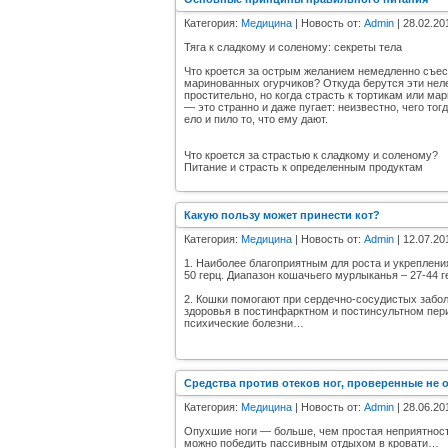
Категория:
Медицина
| Новость от:
Admin
| 28.02.20
Тяга к сладкому и соленому: секреты тела
Что кроется за острым желанием немедленно съест
маринованных огурчиков? Откуда берутся эти не
простительно, но когда страсть к тортикам или м
— это странно и даже пугает: неизвестно, чего то
ело и пило то, что ему дают.
Что кроется за страстью к сладкому и соленому?
Питание и страсть к определенным продуктам
Какую пользу может принести кот?
Категория:
Медицина
| Новость от:
Admin
| 12.07.20
1. Наиболее благоприятным для роста и укрепления
50 герц. Диапазон кошачьего мурлыканья – 27-44 г
2. Кошки помогают при сердечно-сосудистых забо
здоровья в постинфарктном и постинсультном пери
психические болезни…
Средства против отеков ног, проверенные не
Категория:
Медицина
| Новость от:
Admin
| 28.06.20
Опухшие ноги — больше, чем простая неприятность
можно победить пассивным отдыхом в кровати…