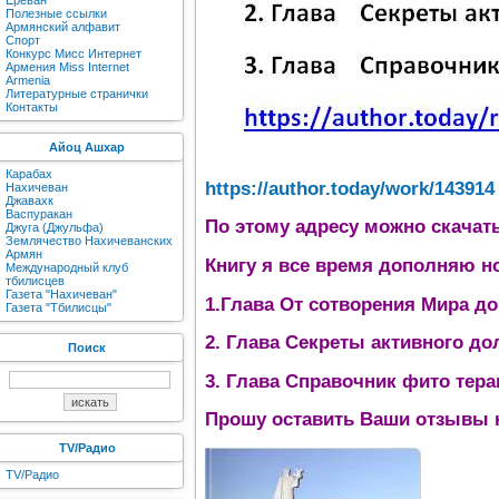
Ереван
Полезные ссылки
Армянский алфавит
Спорт
Конкурс Мисс Интернет
Армения Miss Internet
Armenia
Литературные странички
Контакты
Айоц Ашхар
Карабах
https://author.today/work/143914
Нахичеван
Джавахк
Васпуракан
По этому адресу можно скачат
Джуга (Джульфа)
Землячество Нахичеванских
Армян
Книгу я все время дополняю н
Международный клуб
тбилисцев
Газета "Нахичеван"
1.Глава От сотворения Мира д
Газета "Тбилисцы"
2. Глава Секреты активного до
Поиск
3. Глава Справочник фито тера
Прошу оставить Ваши отзывы н
TV/Радио
TV/Радио