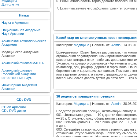
Медицина
6. Если начало болеть горло делайте полоскания а
Долголетие
7. Если чувствуете что заболели примите горячий 
Наука
Наука в Армении
Национальная Академия
Наук Армении
Какой сыр по мнению ученых несет непоправ
Армянская Технологическая
Академия
Категория:
Медицина
| Новость от:
Admin
| 14.08.20
Медицинская Академия
Врач-диетолог Юлия Панова рассказала, что многи
Армении
ограничения по употреблению и противопоказания. 
плесенью, которых стоит избегать довольно многи
Армянский филиал МАНЕБ
Эксперт, на которого ссылаются «Аргументы и фак
камамбер, бри, рокфор, дорблю и горгонзола. Пано
Армянский филиал
беременным и кормящим женщинам. Помимо этого,
Российской академии
или вздутиям живота, а также страдающих от друг
естественных наук
плесенью нельзя давать детям до пяти лет — как
Инженерная Академия
Армении
36 рецептов повышения потенции
CD / DVD
Категория:
Медицина
| Новость от:
Admin
| 30.08.20
CD об Армении
CD / DVD диски
Средства усиления эрекции, активизации либидо и
001. Цветки календулы — 10 г, цветки бессмертник
— 25 г. Столовую ложку сбора залить стаканом кип
002. Семена крапивы — 20 г, вино красное — 0,5 л
в день.
003. Смешайте стакан укропного семени с двумя 
стаканами натурального меда. Затем эту смесь за
был равен двум литрам. Настоять сутки, а затем п