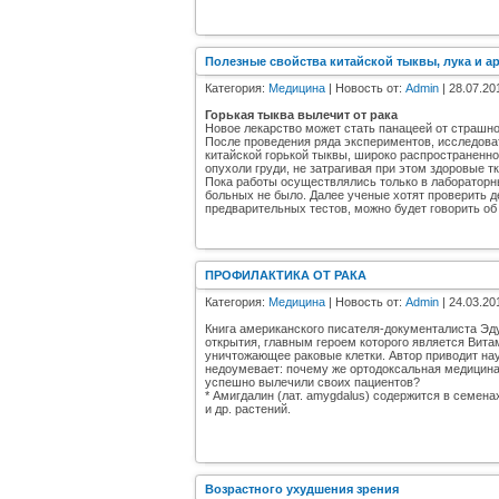
Полезные свойства китайской тыквы, лука и а
Категория:
Медицина
| Новость от:
Admin
| 28.07.20
Горькая тыква вылечит от рака
Новое лекарство может стать панацеей от страшн
После проведения ряда экспериментов, исследова
китайской горькой тыквы, широко распространенно
опухоли груди, не затрагивая при этом здоровые тк
Пока работы осуществлялись только в лабораторн
больных не было. Далее ученые хотят проверить д
предварительных тестов, можно будет говорить об
ПРОФИЛАКТИКА ОТ РАКА
Категория:
Медицина
| Новость от:
Admin
| 24.03.20
Книга американского писателя-документалиста Эд
открытия, главным героем которого является Вита
уничтожающее раковые клетки. Автор приводит нау
недоумевает: почему же ортодоксальная медицина
успешно вылечили своих пациентов?
* Амигдалин (лат. amygdalus) содержится в семена
и др. растений.
Возрастного ухудшения зрения