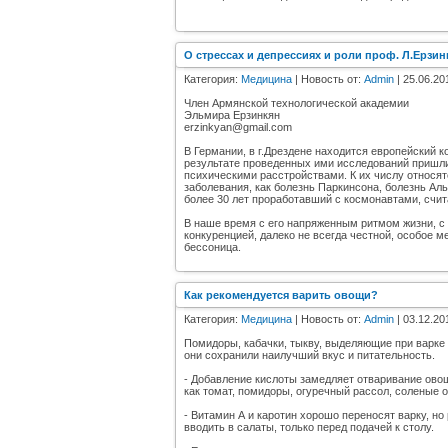
О стрессах и депрессиях и роли проф. Л.Ерзин
Категория:
Медицина
| Новость от:
Admin
| 25.06.20
Член Армянской технологической академии
Эльмира Ерзинкян
erzinkyan@gmail.com
В Германии, в г.Дрездене находится европейский 
результате проведенных ими исследований пришли
психическими расстройствами. К их числу относятс
заболевания, как болезнь Паркинсона, болезнь Ал
более 30 лет проработавший с космонавтами, счита
В наше время с его напряженным ритмом жизни, с
конкуренцией, далеко не всегда честной, особое 
бессоница.
Как рекомендуется варить овощи?
Категория:
Медицина
| Новость от:
Admin
| 03.12.20
Помидоры, кабачки, тыкву, выделяющие при варке 
они сохранили наилучший вкус и питательность.
- Добавление кислоты замедляет отваривание овощ
как томат, помидоры, огуречный рассол, соленые ог
- Витамин А и каротин хорошо переносят варку, н
вводить в салаты, только перед подачей к столу.