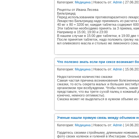
Категория:
Медицина
| Новость от:
Admin
| 27.06.20
Рецепты от Ивана Лесева
Бильтрицид
Перед использованием противопаразитного лекарс
Лекарство Бильтрицид надо принимать из расчета 40
40 мг х 80 = 3200 мг, каждая таблетка содержит 600
Эти таблетки необходимо принять за 3 приема, каж
Например в 15:00, 19:00 и 23:00
В нашем случае в 15:00 две таблетки, в 19:00 две т
После принятия таблеток, надо положить грелку на
мл оливкового масла и столько же лимонного сока.
Что полезно знать если при сексе возникает б
Категория:
Медицина
| Новость от:
Admin
| 15.06.20
Недостаточное количество смазки
Самая частая причина возникновения болезненных
смазки, то есть секрета малых и больших вестиб
организмом при возбуждении. Чтобы понять, какие
представьте, что вы трете сухой палец о кожаный 
конечно, немного оптимисты).
Смазка может не выделаться в нужном объеме из-
Ученые нашли прямую связь между объемом н
Категория:
Медицина
| Новость от:
Admin
| 14.06.20
Гордитесь своими стройными, длинными ножками, т
фото своих коленок и голеней в Инстаграм. Оказыв