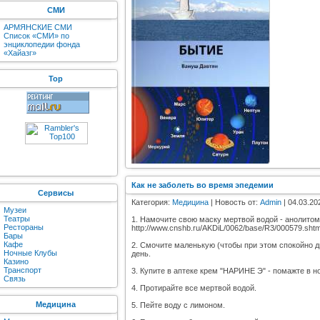
СМИ
АРМЯНСКИЕ СМИ
Список «СМИ» по
энциклопедии фонда
«Хайазг»
Top
Как не заболеть во время эпедемии
Сервисы
Категория:
Медицина
| Новость от:
Admin
| 04.03.20
Музеи
Театры
1. Намочите свою маску мертвой водой - анолитом (
Рестораны
http://www.cnshb.ru/AKDiL/0062/base/R3/000579.sht
Бары
Кафе
2. Смочите маленькую (чтобы при этом спокойно д
Ночные Клубы
день.
Казино
Транспорт
3. Купите в аптеке крем "НАРИНЕ Э" - помажте в н
Связь
4. Протирайте все мертвой водой.
Медицина
5. Пейте воду с лимоном.