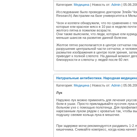
Категория:
Медицина
| Новость от:
Admin
| 05.06.20
Исследование было проведено доктором Элейн Чонг 
Research) Австралии на базе университета в Мельбу
Чхон и коллеги обнаружили, что по сравнению с те
которые ели красное мясо в 10 раз в неделю почт
желтого пятна в пожилом возрасте.
Они также выяснили, что люди, которые ели курицу
меньше шансов на развитие данной болезни.
Желтое пятно располагается в центре сетчатки гла
разрушение центральной части сетчатки, и человек
размытее изображения в центре поля зрения, затем
приводит к полной слепоте. На данный момент дег
близорукости и слепоты у людей после 60 лет.
Натуральные антибиотики. Народная медицин
Категория:
Медицина
| Новость от:
Admin
| 05.06.20
Лук
Наружно лук можно применять для лечения укусов 
боли в ушах. Просто прикладывайте кусочек лука 
больном ухе с помощью полотенца. Для профилакти
нарезанным луком рядом с кроватью так, чтобы в
подушку свежие кольца лука в мешочке.
При задержке мочи рекомендуется раздавить 1-2 л
кишечника. Снимайте компресс, когда кожа начнет