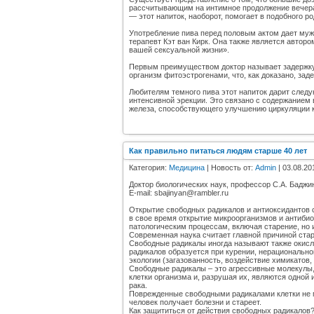
рассчитывающим на интимное продолжение вечера
— этот напиток, наоборот, помогает в подобного ро
Употребление пива перед половым актом дает муж
терапевт Кэт ван Кирк. Она также является авторо
вашей сексуальной жизни».
Первым преимуществом доктор называет задержку
организм фитоэстрогенами, что, как доказано, зад
Любителям темного пива этот напиток дарит след
интенсивной эрекции. Это связано с содержанием 
железа, способствующего улучшению циркуляции кр
Как правильно питаться людям старше 40 лет
Категория:
Медицина
| Новость от:
Admin
| 03.08.20
Доктор биологических наук, профессор С.А. Баджи
E-mail: sbajinyan@rambler.ru
Открытие свободных радикалов и антиоксидантов 
в свое время открытие микроорганизмов и антибио
патологическим процессам, включая старение, но
Современная наука считает главной причиной стар
Свободные радикалы иногда называют также окис
радикалов образуется при курении, нерационально
экологии (загазованность, воздействие химикатов
Свободные радикалы – это агрессивные молекулы,
клетки организма и, разрушая их, являются одной 
рака.
Поврежденные свободными радикалами клетки не м
человек получает болезни и стареет.
Как защититься от действия свободных радикалов