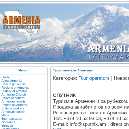
Menu
Туристические Агенства
Guide
Категория:
Tour operators
| Новос
About Armenia
How to get a visa
Regions of Armenia
History of Armenia
Armenian Church
СПУТНИК
Haiots Ashkharh
Туризм в Армении и за рубежом.
Armenian resorts
Photos on Armenia
Продажа авиабилетов по всем н
Cultural workers
Armenian cuisine
Резервация гостиниц в Армении 
Maps
Тел. +374 10 53 93 03, +374 10 53
Tour operators
Itineraries
E-mail: info@sputnik.am ; directi
Yerevan