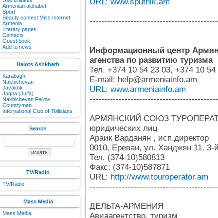
Useful linkes
URL: www.sputnik.am
Armenian alphabet
Sport
Beauty contest Miss Internet
--------------------------------------------
Armenia
Literary pages
Contacts
Guest book
Add to news
Информационный центр Армян
агенства по развитию туризма
Haiots Ashkharh
Тел. +374 10 54 23 03, +374 10 54
Karabagh
E-mail: help@armeniainfo.am
Nakhichevan
Javakhk
URL: www.armeniainfo.am
Jugha (Julfa)
--------------------------------------------
Nakhichevan Fellow
Countrymen
International Club of Tbilisians
АРМЯНСКИЙ СОЮЗ ТУРОПЕРАТ
юридических лиц
Search
Араик Варданян , исп.директор
0010, Ереван, ул. Ханджян 11, 3-
Тел. (374-10)580813
Факс: (374-10)587871
TV/Radio
URL:
http://www.touroperator.am
TV/Radio
--------------------------------------------
Mass Media
ДЕЛЬТА-АРМЕНИЯ
Mass Media
Авиаагентство, туризм