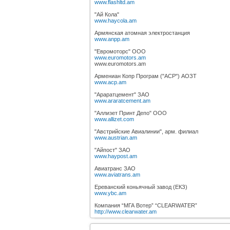
www.flashltd.am
"Ай Кола"
www.haycola.am
Армянская атомная электростанция
www.anpp.am
"Евромоторс" ООО
www.euromotors.am
www.euromotors.am
Армениан Копр Програм ("ACP") АОЗТ
www.acp.am
"Араратцемент" ЗАО
www.araratcement.am
"Аллизет Принт Депо" ООО
www.allizet.com
"Австрийские Авиалинии", арм. филиал
www.austrian.am
"Айпост" ЗАО
www.haypost.am
Авиатранс ЗАО
www.aviatrans.am
Ереванский коньячный завод (ЕКЗ)
www.ybc.am
Компания “МГА Вотер” “CLEARWATER”
http://www.clearwater.am