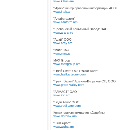
www.kilikia.am
"Иртек" центр правовой информации АОЗТ
www.irtek.am
"Альфа-фарм"
www.alfafarm.am
"Ереванский Коньячный Завод" ЗАО
www.ararat.ru
"Арай" ООО
www.aray.am
"Мап" ЗАО
www.map.am
MAX Group
www.maxgroup.am
"Плей Сити" ООО "Фаст Карт"
www.fastkartzone.com
"Грейт Велли" Армяно-Кипрское СП, ООО
www.great-valley.com
"АЛМАСТ" ОАО
www.ibc.am
"Веди Алко" ООО
www.vedi-alco.com
Кондитерская компания «Даройнк»
www.daroink.am
"Firm Alpha"
www.alpha.am