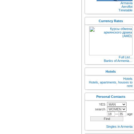
Armavia
Aeroflot
Timetable
Currency Rates
Full List...
Banks of Armenia…
Hotels
Hotels
Hotels, apartments, houses to
rent
Personal Contacts
YES
search
—
age
Singles in Armenia