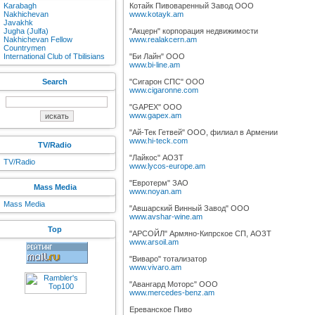
Karabagh
Котайк Пивоваренный Завод ООО
Nakhichevan
www.kotayk.am
Javakhk
Jugha (Julfa)
"Акцерн" корпорация недвижимости
Nakhichevan Fellow
www.realakcern.am
Countrymen
International Club of Tbilisians
"Би Лайн" ООО
www.bi-line.am
Search
"Сигарон СПС" ООО
www.cigaronne.com
"GAPEX" ООО
www.gapex.am
"Ай-Тек Гетвей" ООО, филиал в Армении
www.hi-teck.com
TV/Radio
"Лайкос" АОЗТ
TV/Radio
www.lycos-europe.am
"Евротерм" ЗАО
Mass Media
www.noyan.am
Mass Media
"Авшарский Винный Завод" ООО
www.avshar-wine.am
Top
"АРСОЙЛ" Армяно-Кипрское СП, АОЗТ
www.arsoil.am
"Виваро" тотализатор
www.vivaro.am
"Авангард Моторс" ООО
www.mercedes-benz.am
Ереванское Пиво