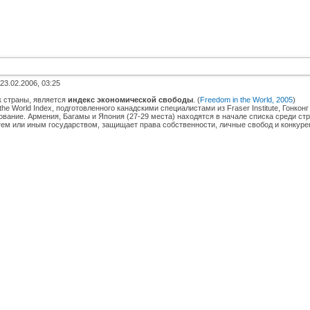
 23.02.2006, 03:25
к страны, является
индекс экономической свободы
. (
Freedom in the World, 2005
)
he World Index, подготовленного канадскими специалистами из Fraser Institute, Гонк
ование. Армения, Багамы и Япония (27-29 места) находятся в начале списка среди ст
тем или иным государством, защищает права собственности, личные свобод и конкурен