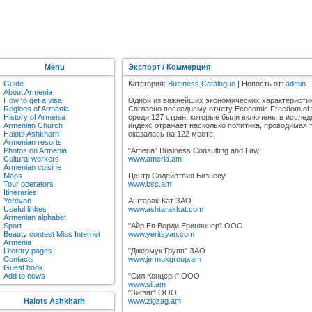
Menu
Экспорт / Коммерция
Guide
Категория:
Business Catalogue
| Новость от:
admin
|
About Armenia
How to get a visa
Одной из важнейших экономических характеристи
Regions of Armenia
Согласно последнему отчету Economic Freedom of t
History of Armenia
среди 127 стран, которые были включены в исслед
Armenian Church
индекс отражает насколько политика, проводимая 
Haiots Ashkharh
оказалась на 122 месте.
Armenian resorts
Photos on Armenia
"Ameria" Business Consulting and Law
Cultural workers
www.ameria.am
Armenian cuisine
Maps
Центр Содействия Бизнесу
Tour operators
www.bsc.am
Itineraries
Yerevan
Аштарак-Кат ЗАО
Useful linkes
www.ashtarakkat.com
Armenian alphabet
Sport
"Айр Ев Ворди Ерицяннер" ООО
Beauty contest Miss Internet
www.yeritsyan.com
Armenia
Literary pages
"Джермук Групп" ЗАО
Contacts
www.jermukgroup.am
Guest book
Add to news
"Сил Концерн" ООО
www.sil.am
"Зигзаг" ООО
Haiots Ashkharh
www.zigzag.am