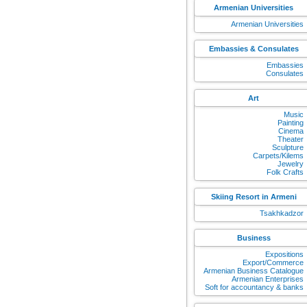
Armenian Universities
Armenian Universities
Embassies & Consulates
Embassies
Consulates
Art
Music
Painting
Cinema
Theater
Sculpture
Carpets/Kilems
Jewelry
Folk Crafts
Skiing Resort in Armeni
Tsakhkadzor
Business
Expositions
Export/Commerce
Armenian Business Catalogue
Armenian Enterprises
Soft for accountancy & banks