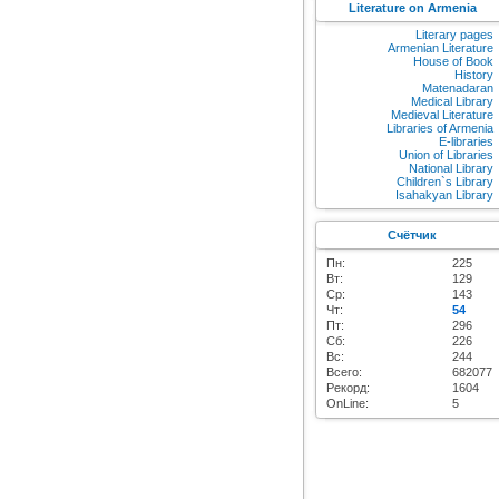
Literature on Armenia
Literary pages
Armenian Literature
House of Book
History
Matenadaran
Medical Library
Medieval Literature
Libraries of Armenia
E-libraries
Union of Libraries
National Library
Children`s Library
Isahakyan Library
Счётчик
Пн:
225
Вт:
129
Ср:
143
Чт:
54
Пт:
296
Сб:
226
Вс:
244
Всего:
682077
Рекорд:
1604
OnLine:
5