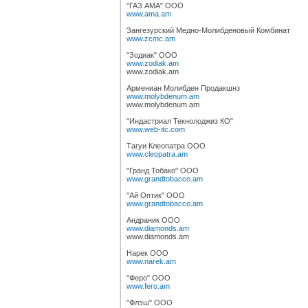
"ГАЗ АМА" ООО
www.ama.am
Зангезурский Медно-Молибденовый Комбинат
www.zcmc.am
"Зодиак" ООО
www.zodiak.am
www.zodiak.am
Армениан Молибден Продакшнз
www.molybdenum.am
www.molybdenum.am
"Индастриал Текнолоджиз КО"
www.web-itc.com
Тагуи Клеопатра ООО
www.cleopatra.am
"Гранд Тобако" ООО
www.grandtobacco.am
"Ай Оптик" ООО
www.grandtobacco.am
Андраник ООО
www.diamonds.am
www.diamonds.am
Нарек ООО
www.narek.am
"Феро" ООО
www.fero.am
"Флэш" ООО