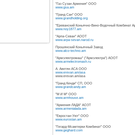
"Газ Сузан Армения" ООО
www.gsa.am
"Гранд Сан" ООО
www.grandholding.org
"Ереванский Коньячно-Вино-Водочный Комбинат 
www.noy1877.am
"Арпа-Севан" АООТ
www.arpa-sevan.narod.ru
Прошянский Коньячный Завод
www.alco-techno.am
"Армэлектромаш" ("Армэлектра") АООТ
www.armelectromash.ru
А. Аветян АСА ООО
www.erevan.am/asa
www.erevan.am/asa
"Гранд Кенди" СП, ООО
www.grandcandy.am
"М И М" ООО
www.armhouse.am
"Армения-ЛАДА" АОЗТ
www.armenialada.am
"Евростан-Уют" ООО
www.eurostan.am
"Гегард-Мсамтерки Комбинат" ООО
www.geghard.com