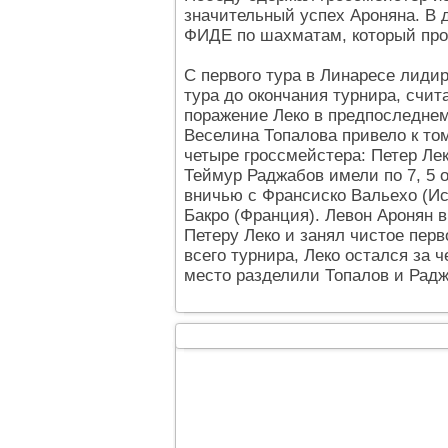
значительный успех Ароняна. В 
ФИДЕ по шахматам, который про
С первого тура в Линаресе лидир
тура до окончания турнира, счит
поражение Леко в предпоследне
Веселина Топалова привело к то
четыре гроссмейстера: Петер Лек
Теймур Раджабов имели по 7, 5 
вничью с Франсиско Вальехо (Ис
Бакро (Франция). Левон Аронян в
Петеру Леко и занял чистое пер
всего турнира, Леко остался за ч
место разделили Топалов и Радж