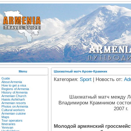
Menu
Шахматный матч Ароян-Крамник
Guide
Категория:
Sport
| Новость от:
Ad
About Armenia
How to get a visa
Regions of Armenia
History of Armenia
Armenian Church
Шахматный матч между Л
Haiots Ashkharh
Владимиром Крамником состоя
Armenian resorts
Photos on Armenia
2007 г.
Cultural workers
Armenian cuisine
Maps
Tour operators
Itineraries
Молодой армянский гроссмейс
Yerevan