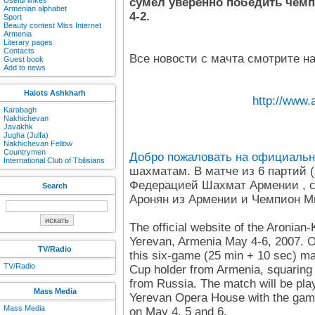
Useful linkes
сумел уверенно победить чемп
Armenian alphabet
4-2.
Sport
Beauty contest Miss Internet
Armenia
Literary pages
Contacts
Все новости с мачта смотрите на
Guest book
Add to news
Haiots Ashkharh
http://www
Karabagh
Nakhichevan
Javakhk
Jugha (Julfa)
Nakhichevan Fellow
Countrymen
Добро пожаловать на официальн
International Club of Tbilisians
шахматам. В матче из 6 партий (
Федерацией Шахмат Армении , с
Search
Аронян из Армении и Чемпион М
The official website of the Aronian
Yerevan, Armenia May 4-6, 2007. O
TV/Radio
this six-game (25 min + 10 sec) ma
TV/Radio
Cup holder from Armenia, squaring
from Russia. The match will be play
Mass Media
Yerevan Opera House with the gam
Mass Media
on May 4, 5 and 6.