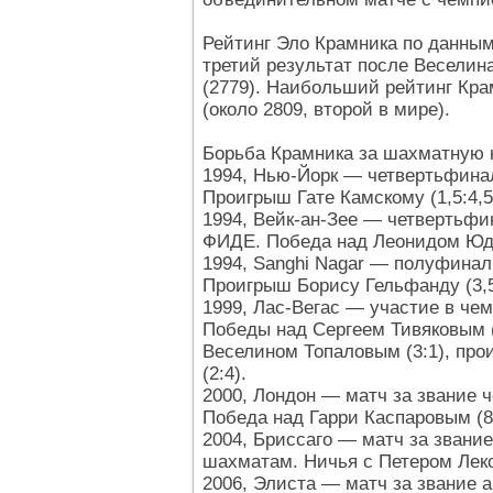
Рейтинг Эло Крамника по данным 
третий результат после Веселин
(2779). Наибольший рейтинг Крам
(около 2809, второй в мире).
Борьба Крамника за шахматную 
1994, Нью-Йорк — четвертьфинал
Проигрыш Гате Камскому (1,5:4,5
1994, Вейк-ан-Зее — четвертьфи
ФИДЕ. Победа над Леонидом Юда
1994, Sanghi Nagar — полуфинал
Проигрыш Борису Гельфанду (3,5
1999, Лас-Вегас — участие в че
Победы над Сергеем Тивяковым (1
Веселином Топаловым (3:1), пр
(2:4).
2000, Лондон — матч за звание 
Победа над Гарри Каспаровым (8,
2004, Бриссаго — матч за звани
шахматам. Ничья с Петером Леко 
2006, Элиста — матч за звание 