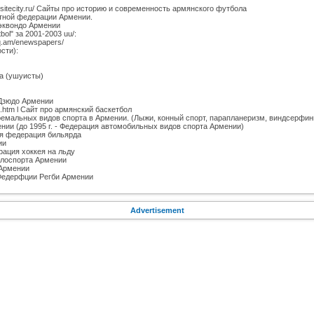
arm-ff.sitecity.ru/ Сайты про историю и современность армянского футбола
тной федерации Армении.
аэквондо Армении
l" за 2001-2003 uu/:
nq.am/enewspapers/
сти):
а (ушуисты)
и Дзюдо Армении
all.htm l Сайт про армянский баскетбол
тремальных видов спорта в Армении. (Лыжи, конный спорт, парапланеризм, виндсерфинг.
ении (до 1995 г. - Федерация автомобильных видов спорта Армении)
кая федерация бильярда
ии
рация хоккея на льду
велоспорта Армении
 Армении
 Федерфции Регби Армении
Advertisement