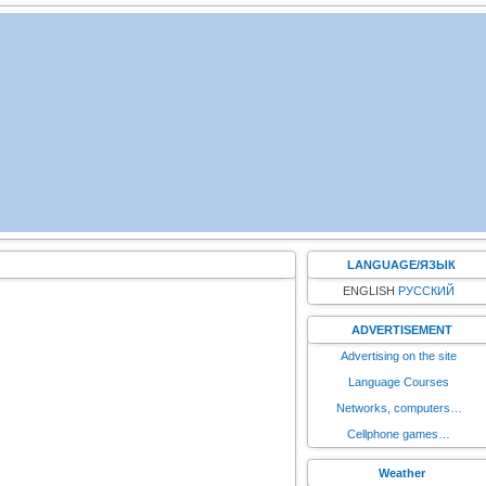
LANGUAGE/ЯЗЫК
ENGLISH
РУССКИЙ
ADVERTISEMENT
Advertising on the site
Language Courses
Networks, computers…
Cellphone games…
Weather