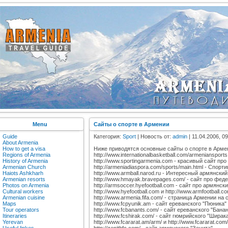
Menu
Сайты о спорте в Армении
Guide
Категория:
Sport
| Новость от:
admin
| 11.04.2006, 09
About Armenia
How to get a visa
Ниже приводятся основные сайты о спорте в Арме
Regions of Armenia
http://www.internationalbasketball.com/armeniansport
History of Armenia
http://www.sportingarmenia.com - красивый сайт пр
Armenian Church
http://armeniadiaspora.com/sports/main.html - Спор
Haiots Ashkharh
http://www.armball.narod.ru - Интересный армянск
Armenian resorts
http://www.hmayak.bravepages.com/ - сайт про фе
Photos on Armenia
http://armsoccer.hyefootball.com - сайт про армян
Cultural workers
http://www.hyefootball.com и http://www.armfootball
Armenian cuisine
http://www.armenia.fifa.com/ - страница Армении на
Maps
http://www.fcpyunik.am - сайт ереванского "Пюника"
Tour operators
http://www.fcbanants.com/ - сайт ереванского "Бана
Itineraries
http://www.fcshirak.com/ - сайт гюмрийского "Ширак
Yerevan
http://www.fcararat.am/arm/ и http://www.fcararat.co