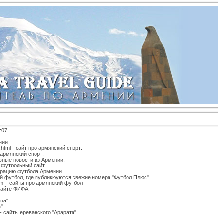
:07
нии.
s.html - сайт про армянский спорт:
о армянский спорт:
тивные новости из Армении:
ий футбольный сайт
дерацию футбола Армении
ский футбол, где публикюуются свежие номера "Футбол Плюс"
.com – сайты про армянский футбол
 сайте ФИФА
нца"
а"
m/- сайты ереванского "Арарата"