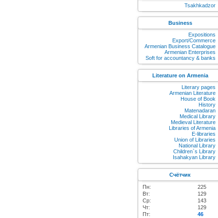
Tsakhkadzor
Business
Expositions
Export/Commerce
Armenian Business Catalogue
Armenian Enterprises
Soft for accountancy & banks
Literature on Armenia
Literary pages
Armenian Literature
House of Book
History
Matenadaran
Medical Library
Medieval Literature
Libraries of Armenia
E-libraries
Union of Libraries
National Library
Children`s Library
Isahakyan Library
Счётчик
Пн:
225
Вт:
129
Ср:
143
Чт:
129
Пт:
46