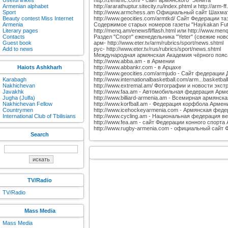
Useful linkes
http://zenithfc.com/ - сайт армянского "Зенита"
Armenian alphabet
http://ararathuptur.sitecity.ru/index.phtml и http://
Sport
http://www.armchess.am Официальный сайт Шахма
Beauty contest Miss Internet
http://www.geocities.com/armtkd/ Сайт Федерации т
Armenia
Cодержимое старых номеров газеты "Haykakan Futbo
Literary pages
http://menq.am/enewsfl/flash.html или http://www.me
Contacts
Раздел "Спорт" еженедельника "Yeter" (свежие ново
Guest book
арм- http://www.eter.tv/arm/rubrics/sport/news.shtml
Add to news
рус- http://www.eter.tv/rus/rubrics/sport/news.shtml
Международная армянская Академия чёрного пояс
http://www.abba.am - в Армении
Haiots Ashkharh
http://www.abbankr.com - в Арцахе
http://www.geocities.com/armjudo - Сайт федераци
Karabagh
http://www.internationalbasketball.com/arm...basketb
Nakhichevan
http://www.extremal.am/ Фотографии и новости экс
Javakhk
http://www.faa.am - Автомобильная федерация Арм
Jugha (Julfa)
http://www.billiard-armenia.am - Всемирная армянс
Nakhichevan Fellow
http://www.korfball.am - Федерация корфбола Армен
Countrymen
http://www.icehockeyarmenia.com - Армянская феде
International Club of Tbilisians
http://www.cycling.am - Национальная федерация 
http://www.fea.am - сайт Федерации конного спорта
http://www.rugby-armenia.com - официальный сайт
Search
TV/Radio
TV/Radio
Mass Media
Mass Media