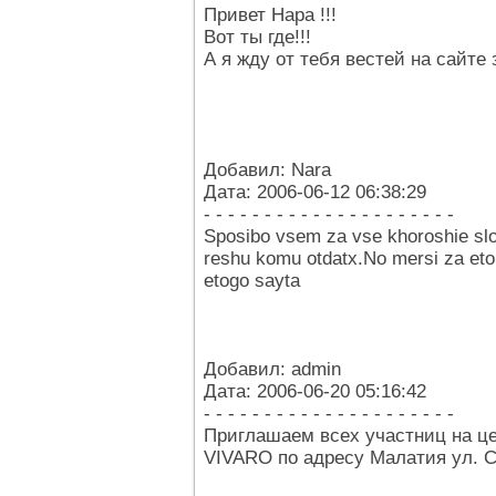
Привет Нара !!!
Вот ты где!!!
А я жду от тебя вестей на сайте з
Добавил: Nara
Дата: 2006-06-12 06:38:29
- - - - - - - - - - - - - - - - - - - - -
Sposibo vsem za vse khoroshie slo
reshu komu otdatx.No mersi za eto
etogo sayta
Добавил: admin
Дата: 2006-06-20 05:16:42
- - - - - - - - - - - - - - - - - - - - -
Приглашаем всех участниц на це
VIVARO по адресу Малатия ул. Се