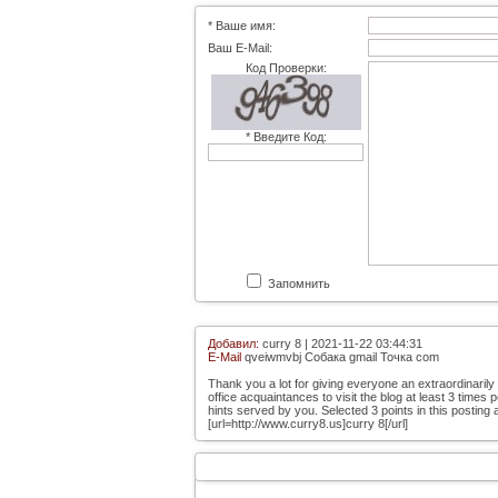
* Ваше имя:
Ваш E-Mail:
Код Проверки:
* Введите Код:
Запомнить
Добавил:
curry 8 | 2021-11-22 03:44:31
E-Mail
qveiwmvbj Собака gmail Точка com
Thank you a lot for giving everyone an extraordinarily
office acquaintances to visit the blog at least 3 times 
hints served by you. Selected 3 points in this posting
[url=http://www.curry8.us]curry 8[/url]