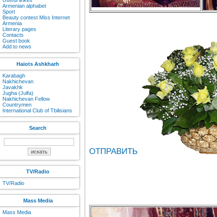
Useful linkes
Armenian alphabet
Sport
Beauty contest Miss Internet
Armenia
Literary pages
Contacts
Guest book
Add to news
Haiots Ashkharh
Karabagh
Nakhichevan
Javakhk
Jugha (Julfa)
Nakhichevan Fellow
Countrymen
International Club of Tbilisians
Search
ОТПРАВИТЬ
TV/Radio
TV/Radio
Mass Media
Mass Media