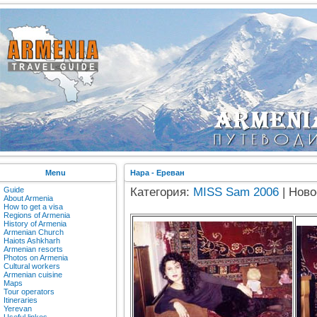
Menu
Нара - Ереван
Guide
Категория:
MISS Sam 2006
| Ново
About Armenia
How to get a visa
Regions of Armenia
History of Armenia
Armenian Church
Haiots Ashkharh
Armenian resorts
Photos on Armenia
Cultural workers
Armenian cuisine
Maps
Tour operators
Itineraries
Yerevan