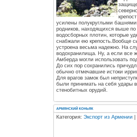
защище
северн
крепост
усилены полукруглыми башнями. 
родников, находящихся выше по 
водосборных плотин, которые уд
снабжали ею крепость.Вообще с
устроена весьма надежно. На сл
водохранилища. Ну, а если все ж
Амберда могли использовать под
До сих пор сохранились причуд
обычно отмечавшие истоки ирри
Для врагов замок был неприступ
были принимать на себя удары 
стенобитных орудий.
АРМЯНСКИЙ КОНЬЯК
Категория:
Экспорт из Армении
|