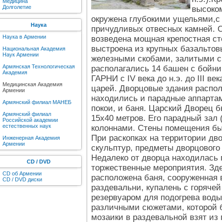
Медицина
Долголетие
высоком
окружена глубокими ущельями,с
Наука
причудливых отвесных камней. C
Наука в Армении
возведена мощная крепостная ст
выстроена из крупных базальтов
Национальная Академия
Наук Армении
железными скобами, залитыми с
Армянская Технологическая
располагались 14 башен с бойн
Академия
ГАРНИ с IV века до н.э. до III в
Медицинская Академия
царей. Дворцовые здания распол
Армении
находились и парадные аппартам
Армянский филиал МАНЕБ
покои, и баня. Царский Дворец
Армянский филиал
15х40 метров. Его парадный зал
Российской академии
естественных наук
колоннами. Стены помещения бы
При раскопках на территории д
Инженерная Академия
Армении
скульптур, предметы дворцового
Недалеко от дворца находилась 
CD / DVD
торжественные мероприятия. Зд
CD об Армении
расположена баня, сооруженная в 
CD / DVD диски
раздевальни, купалень с горяче
резервуаром для подогрева воды
различными сюжетами, которой
мозаики в раздевальной взят из