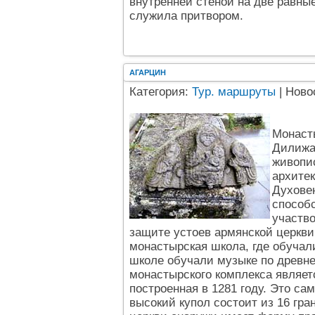
внутренней стеной на две равные
служила притвором.
АГАРЦИН
Категория:
Тур. маршруты
| Ново
Монаст
Дилижа
живопи
архитек
Духове
способс
участво
защите устоев армянской церкви
монастырская школа, где обучал
школе обучали музыке по древн
монастырского комплекса являе
построенная в 1281 году. Это са
высокий купол состоит из 16 гр