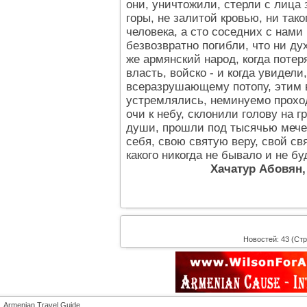
они, уничтожили, стерли с лица 
горы, не залитой кровью, ни тако
человека, а сто соседних с нами
безвозвратно погибли, что ни дух
же армянский народ, когда потеря
власть, войско - и когда увидели
всеразрушающему потопу, этим в
устремлялись, неминуемо прохо
очи к небу, склонили голову на 
души, прошли под тысячью мечей
себя, свою святую веру, свой с
какого никогда не бывало и не бу
Хачатур Абовян, 
Новостей: 43 (Стр
Armenian Travel Guide