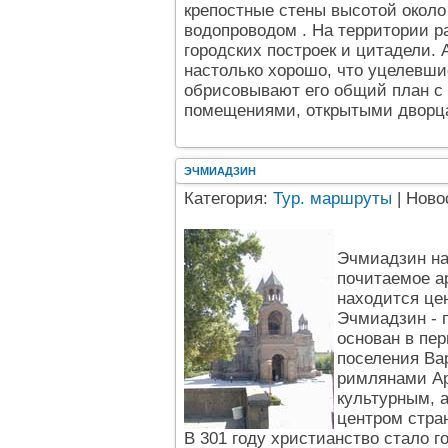
крепостные стены высотой около
водопроводом . На территории р
городских построек и цитадели.
настолько хорошо, что уцелевши
обрисовывают его общий план с
помещениями, открытыми дворц
ЭЧМИАДЗИН
Категория:
Тур. маршруты
| Ново
Эчмиадзин на
почитаемое ар
находится це
Эчмиадзин - 
основан в пер
поселения Вар
римлянами Ар
культурным, 
центром стра
В 301 году христианство стало 