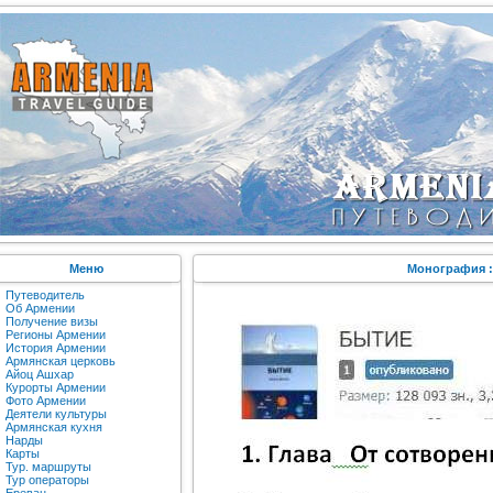
Меню
Монография :
Путеводитель
Об Армении
Получение визы
Регионы Армении
История Армении
Армянская церковь
Айоц Ашхар
Курорты Армении
Фото Армении
Деятели культуры
Армянская кухня
Нарды
Карты
Тур. маршруты
Тур операторы