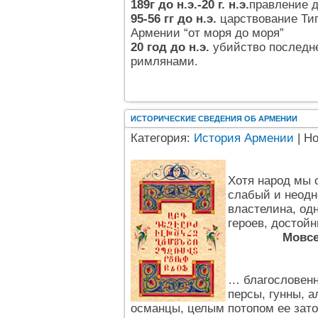
189г до н.э.-20 г. н.э.
правление 
95-56 гг до н.э.
царствование Тигр
Армении “от моря до моря”
20 год до н.э.
убийство последн
римлянами.
ИСТОРИЧЕСКИЕ СВЕДЕНИЯ ОБ АРМЕНИИ
Категория:
История Армении
| Н
Хотя народ мы 
слабый и неодн
властелина, од
героев, достойн
Мовсе
… благословенн
персы, гунны, а
османцы, целым потопом ее затоп