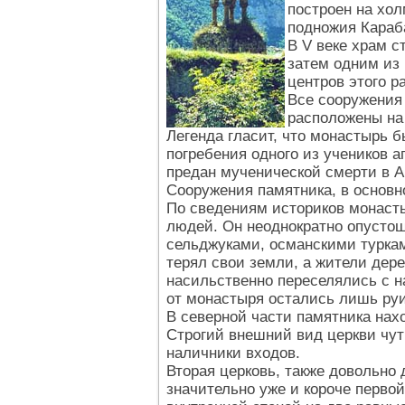
построен на хо
подножия Караб
В V веке храм с
затем одним из
центров этого р
Все сооружения 
расположены на
Легенда гласит, что монастырь б
погребения одного из учеников а
предан мученической смерти в А
Сооружения памятника, в основн
По сведениям историков монаст
людей. Он неоднократно опустош
сельджуками, османскими туркам
терял свои земли, а жители де
насильственно переселялись с н
от монастыря остались лишь ру
В северной части памятника нах
Строгий внешний вид церкви чу
наличники входов.
Вторая церковь, также довольно 
значительно уже и короче перво