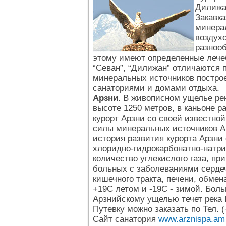
Дилижан
Закавк
минера
воздух
разноо
этому имеют определенные лечеб
“Севан”, “Дилижан” отличаются 
минеральных источников постро
санаториями и домами отдыха.
Арзни.
В живописном ущелье реки
высоте 1250 метров, в каньоне 
курорт Арзни со своей известно
силы минеральных источников Ар
история развития курорта Арзни 
хлоридно-гидрокарбонатно-натр
количество углекислого газа, пр
больных с заболеваниями серде
кишечного тракта, печени, обме
+19С летом и -19С - зимой. Бол
Арзнийскому ущелью течет река 
Путевку можно заказать по Тел. (+
Сайт санатория
www.arznispa.am