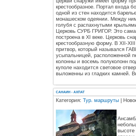
церкви снаружи имеет форму пря
крестообразное. Портал входа б
одной из стен находится барель
монашеском одеянии. Между ним
голубя с распахнутыми крыльям
Церковь СУРБ ГРИГОР. Это самая
построена в ХI веке. Церковь сн
крестообразную форму. В ХII-XII
притвор, который назывался ГА
усыпальницей, расположенной п
колонны и восемь полуколонн по
куполе находится световое отве
выложенны из гладких камней. В
CАНАИН - АХПАТ
Категория:
Тур. маршруты
| Ново
Ансамб
небольш
высоте 