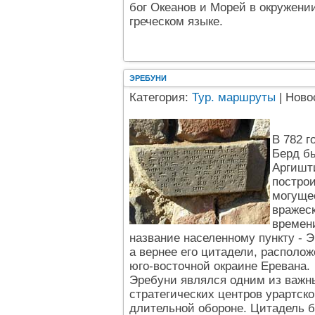
бог Океанов и Морей в окружени
греческом языке.
ЭРЕБУНИ
Категория:
Тур. маршруты
| Ново
В 782 г
Берд б
Аргишт
постро
могуще
вражеск
времени
название населенному пункту -
а вернее его цитадели, располо
юго-восточной окраине Еревана.
Эребуни являлся одним из важн
стратегических центров урартск
длительной обороне. Цитадель 