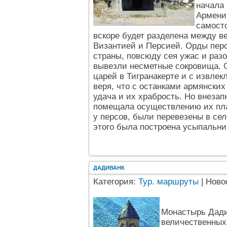
начала 
Армении
самост
вскоре будет разделена между в
Византией и Персией. Орды пер
страны, повсюду сея ужас и раз
вывезли несметные сокровища. 
царей в Тигранакерте и c извлек
веря, что с останками армянских
удача и их храбрость. Но внезап
помещала осуществлению их пла
у персов, были перевезены в се
этого была построена усыпальниц
ДАДИВАНК
Категория:
Тур. маршруты
| Ново
Монастырь Дади
величественных