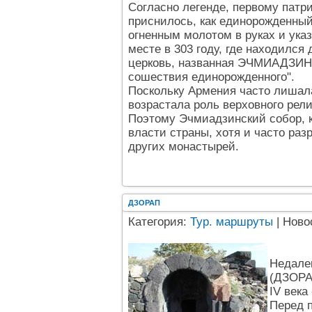
Согласно легенде, первому патр
приснилось, как единорожденный,
огненным молотом в руках и ука
месте в 303 году, где находился
церковь, названная ЭЧМИАДЗИНО
сошествия единорожденного".
Поскольку Армения часто лишала
возрастала роль верховного рели
Поэтому Эчмиадзинский собор, к
власти страны, хотя и часто ра
других монастырей.
ДЗОРАП
Категория:
Тур. маршруты
| Ново
Недале
(ДЗОРА
IV века
Перед 