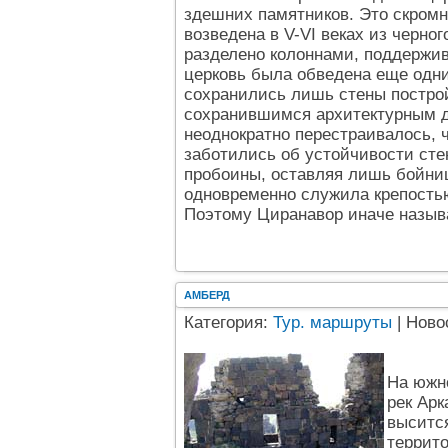
здешних памятников. Это скромн
возведена в V-VI веках из черно
разделено колоннами, поддержива
церковь была обведена еще одн
сохранились лишь стены построй
сохранившимся архитектурным д
неоднократно перестраивалось, ч
заботились об устойчивости сте
пробоины, оставляя лишь бойниц
одновременно служила крепость
Поэтому Циранавор иначе назыв
АМБЕРД
Категория:
Тур. маршруты
| Ново
На южно
рек Ар
выситс
террито