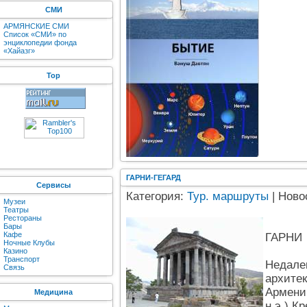
СМИ
АРМЯНСКИЕ СМИ
Список «СМИ» по
энциклопедии фонда
«Хайазг»
Top
ГАРНИ-ГЕГАРД
Сервисы
Категория:
Тур. маршруты
| Ново
Музеи
Театры
Рестораны
Бары
Кафе
ГАРНИ
Ночные Клубы
Казино
Транспорт
Недале
Связь
архитек
Армении
Медицина
н.э.).К