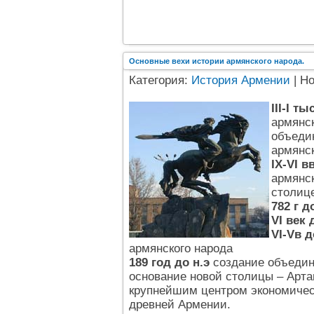
Основные вехи истории армянского народа.
Категория:
История Армении
| Н
III-I т
армянс
объедин
армянск
IX-VI в
армянск
столиц
782 г до
VI век д
VI-Vв д
армянского народа
189 год до н.э
создание объедин
основание новой столицы – Арташ
крупнейшим центром экономическ
древней Армении.