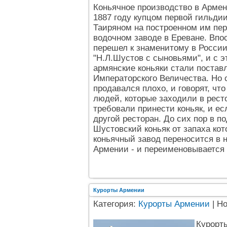
Коньячное производство в Армен
1887 году купцом первой гильди
Таиряном на построенном им пер
водочном заводе в Ереване. Впо
перешел к знаменитому в Росси
"Н.Л.Шустов с сыновьями", и с э
армянские коньяки стали поставл
Императорского Величества. Но 
продавался плохо, и говорят, чт
людей, которые заходили в рест
требовали принести коньяк, и ес
другой ресторан. До сих пор в п
Шустовский коньяк от запаха кот
коньячный завод переносится в 
Армении - и переименовывается 
Курорты Армении
Категория:
Курорты Армении
| Н
Курорты