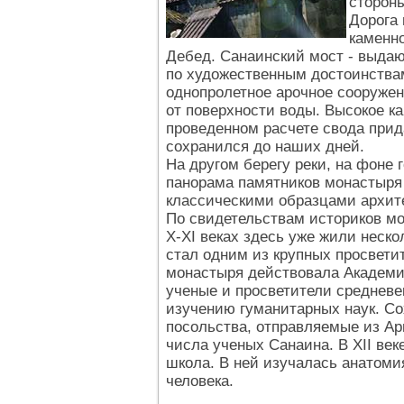
стороны
Дорога 
каменно
Дебед. Санаинский мост - выда
по художественным достоинствам
однопролетное арочное сооружен
от поверхности воды. Высокое к
проведенном расчете свода при
сохранился до наших дней.
На другом берегу реки, на фоне 
панорама памятников монастыря
классическими образцами архит
По свидетельствам историков мо
Х-ХI веках здесь уже жили неско
стал одним из крупных просвети
монастыря действовала Академи
ученые и просветители среднев
изучению гуманитарных наук. Со
посольства, отправляемые из Ар
числа ученых Санаина. В ХII ве
школа. В ней изучалась анатоми
человека.