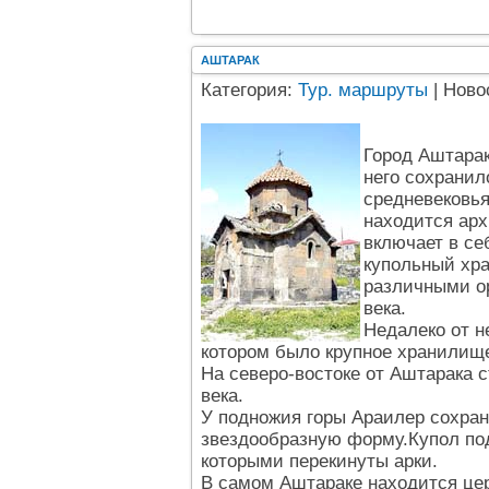
АШТАРАК
Категория:
Тур. маршруты
| Ново
Город Аштарак
него сохранил
средневековья
находится ар
включает в се
купольный хра
различными ор
века.
Недалеко от 
котором было крупное хранилище
На северо-востоке от Аштарака 
века.
У подножия горы Араилер сохра
звездообразную форму.Купол по
которыми перекинуты арки.
В самом Аштараке находится це