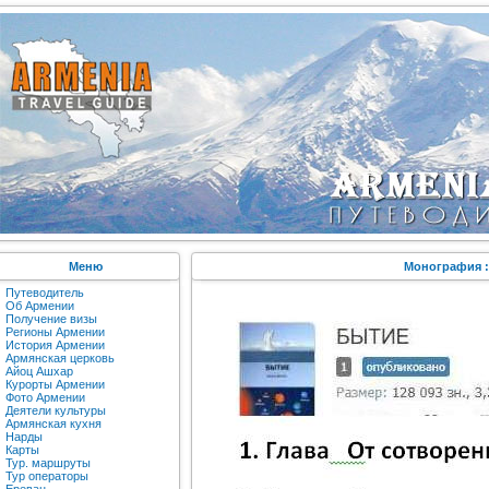
Меню
Монография :
Путеводитель
Об Армении
Получение визы
Регионы Армении
История Армении
Армянская церковь
Айоц Ашхар
Курорты Армении
Фото Армении
Деятели культуры
Армянская кухня
Нарды
Карты
Тур. маршруты
Тур операторы