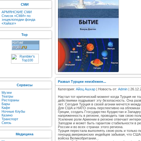
СМИ
АРМЯНСКИЕ СМИ
Список «СМИ» по
энциклопедии фонда
«Хайазг»
Top
Развал Турции неизбежен...
Сервисы
Категория:
Айоц Ашхар
| Новость от:
Admin
| 26.12.
Музеи
Театры
Настал тот критический момент когда Турция не то
Рестораны
действиями подрывает эту безопасность. Она раз
Бары
лет. Сегодня Турция в своей агонии мечется между
Кафе
Для США и НАТО очень перспективно на обломках 
Ночные Клубы
Греции, создать Ггосударство Курдистан и Западн
Казино
напряженность в регионе, проводить там свою пол
Транспорт
Усиление роли Армении в регионе отвечает интерес
Связь
Заподом и может быть гарантом стабильности в ре
России и во всех странах этого региона.
Турция перестала выполнять свою роль и только п
Медицина
геноцид американских индейцев забывая, что США 
войска Великобритании...