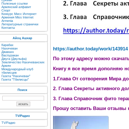
Ереван
Полезные ссылки
Армянский алфавит
Спорт
Конкурс Мисс Интернет
Армения Miss Internet
Armenia
Литературные странички
Контакты
Айоц Ашхар
Карабах
https://author.today/work/143914
Нахичеван
Джавахк
Васпуракан
По этому адресу можно скачат
Джуга (Джульфа)
Землячество Нахичеванских
Армян
Книгу я все время дополняю н
Международный клуб
тбилисцев
Газета "Нахичеван"
1.Глава От сотворения Мира д
Газета "Тбилисцы"
2. Глава Секреты активного до
Поиск
3. Глава Справочник фито тера
Прошу оставить Ваши отзывы н
TV/Радио
TV/Радио