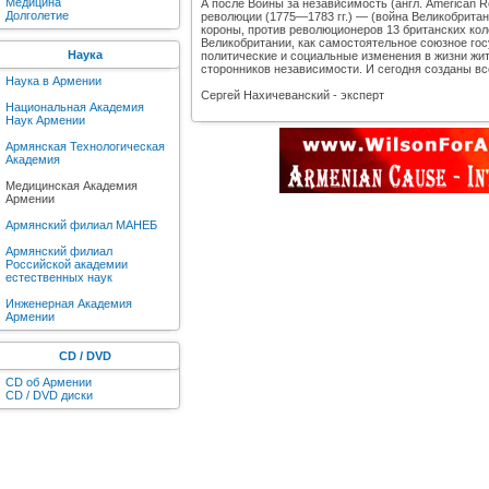
Медицина
А после Войны за незави́симость (англ. American R
Долголетие
революции (1775—1783 гг.) — (война Великобритан
короны, против революционеров 13 британских ко
Великобритании, как самостоятельное союзное гос
Наука
политические и социальные изменения в жизни жи
сторонников независимости. И сегодня созданы в
Наука в Армении
Сергей Нахичеванский - эксперт
Национальная Академия
Наук Армении
Армянская Технологическая
Академия
Медицинская Академия
Армении
Армянский филиал МАНЕБ
Армянский филиал
Российской академии
естественных наук
Инженерная Академия
Армении
CD / DVD
CD об Армении
CD / DVD диски