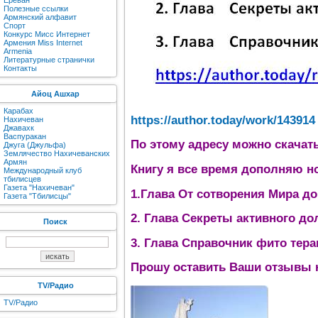
Ереван
Полезные ссылки
Армянский алфавит
Спорт
Конкурс Мисс Интернет
Армения Miss Internet
Armenia
Литературные странички
Контакты
Айоц Ашхар
Карабах
https://author.today/work/143914
Нахичеван
Джавахк
Васпуракан
По этому адресу можно скачат
Джуга (Джульфа)
Землячество Нахичеванских
Армян
Книгу я все время дополняю н
Международный клуб
тбилисцев
Газета "Нахичеван"
1.Глава От сотворения Мира д
Газета "Тбилисцы"
2. Глава Секреты активного до
Поиск
3. Глава Справочник фито тера
Прошу оставить Ваши отзывы н
TV/Радио
TV/Радио