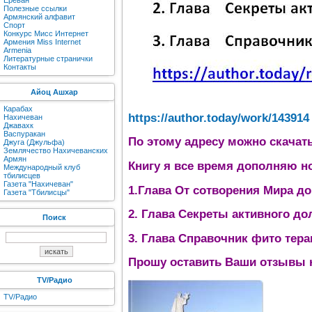
Ереван
Полезные ссылки
Армянский алфавит
Спорт
Конкурс Мисс Интернет
Армения Miss Internet
Armenia
Литературные странички
Контакты
Айоц Ашхар
Карабах
https://author.today/work/143914
Нахичеван
Джавахк
Васпуракан
По этому адресу можно скачат
Джуга (Джульфа)
Землячество Нахичеванских
Армян
Книгу я все время дополняю н
Международный клуб
тбилисцев
Газета "Нахичеван"
1.Глава От сотворения Мира д
Газета "Тбилисцы"
2. Глава Секреты активного до
Поиск
3. Глава Справочник фито тера
Прошу оставить Ваши отзывы н
TV/Радио
TV/Радио