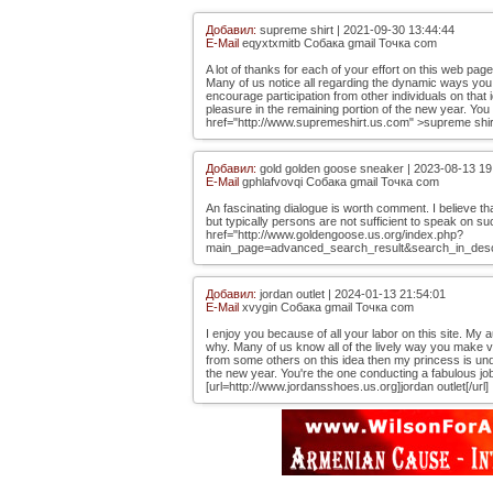
Добавил:
supreme shirt | 2021-09-30 13:44:44
E-Mail
eqyxtxmitb Собака gmail Точка com
A lot of thanks for each of your effort on this web page
Many of us notice all regarding the dynamic ways you 
encourage participation from other individuals on th
pleasure in the remaining portion of the new year. You
href="http://www.supremeshirt.us.com" >supreme shirt
Добавил:
gold golden goose sneaker | 2023-08-13 19
E-Mail
gphlafvovqi Собака gmail Точка com
An fascinating dialogue is worth comment. I believe th
but typically persons are not sufficient to speak on s
href="http://www.goldengoose.us.org/index.php?
main_page=advanced_search_result&search_in_desc
Добавил:
jordan outlet | 2024-01-13 21:54:01
E-Mail
xvygin Собака gmail Точка com
I enjoy you because of all your labor on this site. My a
why. Many of us know all of the lively way you make v
from some others on this idea then my princess is und
the new year. You're the one conducting a fabulous jo
[url=http://www.jordansshoes.us.org]jordan outlet[/url]