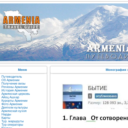
Меню
Монография :
Путеводитель
Об Армении
Получение визы
Регионы Армении
История Армении
Армянская церковь
Айоц Ашхар
Курорты Армении
Фото Армении
Деятели культуры
Армянская кухня
Нарды
Карты
Тур. маршруты
Тур операторы