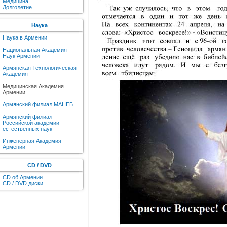
Медицина
Долголетие
Наука
Наука в Армении
Национальная Академия
Наук Армении
Армянская Технологическая
Академия
Медицинская Академия
Армении
Армянский филиал МАНЕБ
Армянский филиал
Российской академии
естественных наук
Инженерная Академия
Армении
CD / DVD
CD об Армении
CD / DVD диски