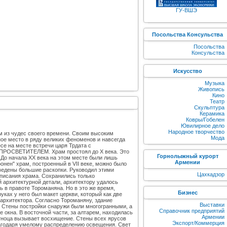
ГУ-ВШЭ
Посольства Консульства
Посольства
Консульства
Искусство
Музыка
Живопись
Кино
Театр
Скульптура
Керамика
Ковры/Гобелен
Ювилирное дело
Народное творчество
м из чудес своего времени. Своим высоким
Мода
е место в ряду великих феноменов и навсегда
се на месте встречи царя Трдата с
 ПРОСВЕТИТЕЛЕМ. Храм простоял до Х века. Это
Горнолыжный курорт
 До начала ХХ века на этом месте были лишь
Армении
нен" храм, построенный в VII веке, можно было
зведены большие раскопки. Руководил этими
Цахкадзор
описания храма. Сохранились только
 архитектурной детали, архитектору удалось
 в правоте Тороманяна. Но в это же время,
Бизнес
уках у него был макет церкви, который как две
архитектора. Cогласно Тороманяну, здание
Выставки
а. Стены постройки снаружи были многогранными, а
Справочник предприятий
окна. В восточной части, за алтарем, находилась
Армении
ртноца вызывает восхищение. Стены всех ярусов
Экспорт/Коммерция
лагодаря умелому распределению освещения. Свет