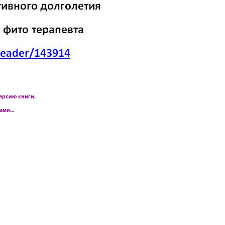
ерсию книги.
ми...