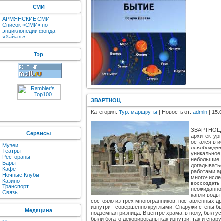
СМИ
АРМЯНСКИЕ СМИ
Список «СМИ» по
энциклопедии фонда
«Хайазг»
Top
ЗВАРТНОЦ
Категория:
Тур. маршруты
| Новость от:
admin
| 15.
ЗВАРТНОЦ -
Сервисы
архитектур
остался в и
Музеи
освобожден
Театры
уникальное
Рестораны
небольшие 
Бары
догадывать
Кафе
работами ар
Ночные Клубы
многочисле
Казино
воссоздать
Транспорт
неожиданно,
Связь
капли воды
состояло из трех многогранников, поставленных д
изнутри - совершенно круглыми. Снаружи стены б
Медицина
подземная ризница. В центре храма, в полу, был
были богато декорированы как изнутри, так и сн