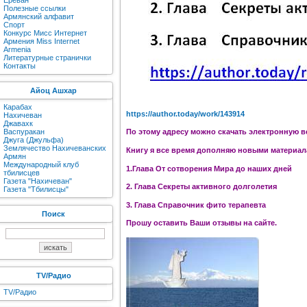
Ереван
Полезные ссылки
Армянский алфавит
Спорт
Конкурс Мисс Интернет
Армения Miss Internet
Armenia
Литературные странички
Контакты
Айоц Ашхар
Карабах
https://author.today/work/143914
Нахичеван
Джавахк
Васпуракан
По этому адресу можно скачать электронную в
Джуга (Джульфа)
Землячество Нахичеванских
Книгу я все время дополняю новыми материала
Армян
Международный клуб
1.Глава От сотворения Мира до наших дней
тбилисцев
Газета "Нахичеван"
2. Глава Секреты активного долголетия
Газета "Тбилисцы"
3. Глава Справочник фито терапевта
Поиск
Прошу оставить Ваши отзывы на сайте.
TV/Радио
TV/Радио