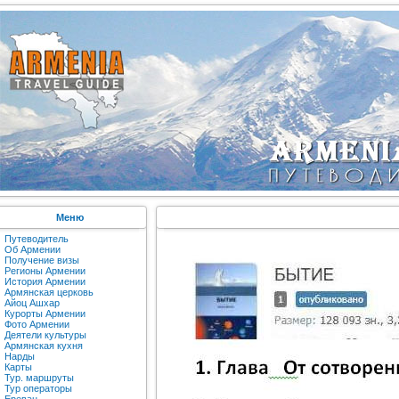
Меню
Путеводитель
Об Армении
Получение визы
Регионы Армении
История Армении
Армянская церковь
Айоц Ашхар
Курорты Армении
Фото Армении
Деятели культуры
Армянская кухня
Нарды
Карты
Тур. маршруты
Тур операторы