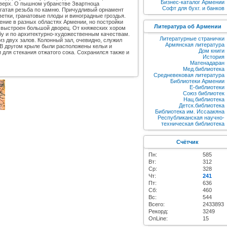
Бизнес-каталог Армении
вверх. О пышном убранстве Звартноца
Софт для бухг. и банков
огатая резьба по камню. Причудливый орнамент
етки, гранатовые плоды и виноградные гроздья.
ение в разных областях Армении, но постройки
Литература об Армении
л выстроен большой дворец. От княжеских хором
абу и по архитектурно-художественным качествам.
Литературные странички
з двух залов. Колонный зал, очевидно, служил
Армянская литература
 В другом крыле были расположены кельи и
Дом книги
для стекания отжатого сока. Сохранился также и
История
Матенадаран
Мед.библиотека
Средневековая литература
Библиотеки Армении
E-библиотеки
Союз библиотек
Нац.библиотека
Детск.библиотека
Библиотека им. Иссаакяна
Республиканская научно-
техническая библиотека
Счётчик
Пн:
585
Вт:
312
Ср:
328
Чт:
241
Пт:
636
Сб:
460
Вс:
544
Всего:
2433893
Рекорд:
3249
OnLine:
15