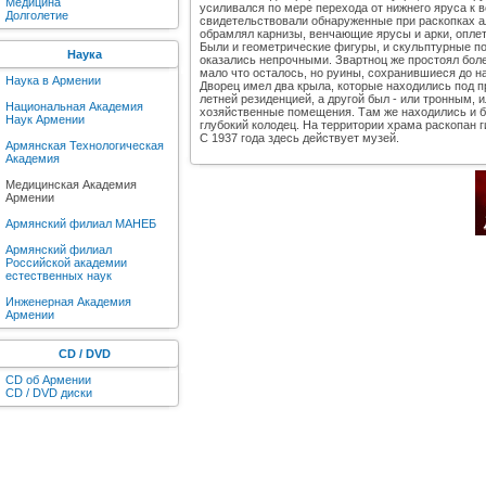
Медицина
усиливался по мере перехода от нижнего яруса к
Долголетие
свидетельствовали обнаруженные при раскопках ал
обрамлял карнизы, венчающие ярусы и арки, оплет
Были и геометрические фигуры, и скульптурные п
Наука
оказались непрочными. Звартноц же простоял боле
мало что осталось, но руины, сохранившиеся до н
Наука в Армении
Дворец имел два крыла, которые находились под п
летней резиденцией, а другой был - или тронным,
Национальная Академия
хозяйственные помещения. Там же находились и б
Наук Армении
глубокий колодец. На территории храма раскопан г
С 1937 года здесь действует музей.
Армянская Технологическая
Академия
Медицинская Академия
Армении
Армянский филиал МАНЕБ
Армянский филиал
Российской академии
естественных наук
Инженерная Академия
Армении
CD / DVD
CD об Армении
CD / DVD диски