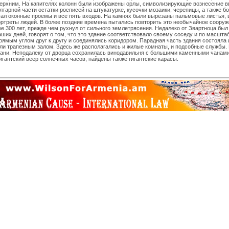
 верхним. На капителях колонн были изображены орлы, символизирующие вознесение 
тарной части остатки росписей на штукатурке, кусочки мозаики, черепицы, а также б
ал оконные проемы и все пять входов. На камнях были вырезаны пальмовые листья, в
ортреты людей. В более поздние времена пытались повторить это необычайное сооруж
е 300 лет, прежде чем рухнул от сильного землетрясения. Недалеко от Звартноца бы
аших дней, говорят о том, что это здание соответствовало своему соседу и по масшт
рямым углом друг к другу и соединялись коридором. Парадная часть здания состояла и
 или трапезным залом. Здесь же располагались и жилые комнаты, и подсобные службы.
ани. Неподалеку от дворца сохранилась винодавильня с большими каменными чанами 
игантский веер солнечных часов, найдены также гигантские карасы.