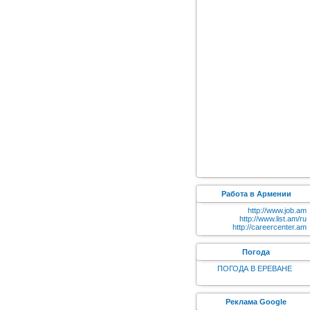
Работа в Армении
http://www.job.am
http://www.list.am/ru
http://careercenter.am
Погода
ПОГОДА В ЕРЕВАНЕ
Реклама Google