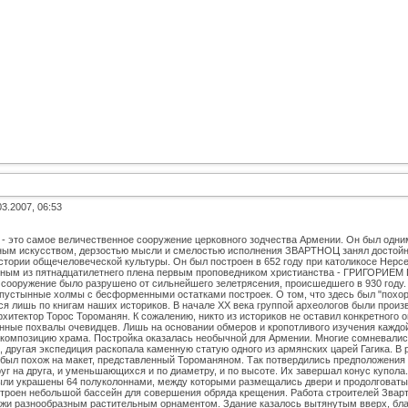
03.2007, 06:53
 это самое величественное сооружение церковного зодчества Армении. Он был одни
ным искусством, дерзостью мысли и смелостью исполнения ЗВАРТНОЦ занял достойно
стории общечеловеческой культуры. Он был построен в 652 году при католикосе Нерсе
ным из пятнадцатилетнего плена первым проповедником христианства - ГРИГОРИЕМ
 сооружение было разрушено от сильнейшего зелетрясения, проиcшедшего в 930 году.
пустынные холмы с бесформенными остатками построек. О том, что здесь был "похоро
ся лишь по книгам наших историков. В начале ХХ века группой археологов были прои
хитектор Торос Тороманян. К сожалению, никто из историков не оставил конкретного 
нные похвалы очевидцев. Лишь на основании обмеров и кропотливого изучения каждой
 композицию храма. Постройка оказалась необычной для Армении. Многие сомневались
 другая экспедиция раскопала каменную статую одного из армянских царей Гагика. В р
 был похож на макет, представленный Тороманяном. Так потвердились предположения 
руг на друга, и уменьшающихся и по диаметру, и по высоте. Их завершал конус купол
ыли украшены 64 полуколоннами, между которыми размещались двери и продолговатые 
 устроен небольшой бассейн для совершения обряда крещения. Работа строителей Зва
аружи разнообразным растительным орнаментом. Здание казалось вытянутым вверх, б