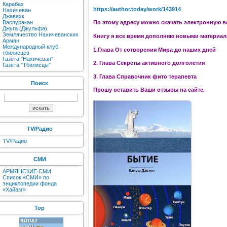
Карабах
https://author.today/work/143914
Нахичеван
Джавахк
Васпуракан
По этому адресу можно скачать электронную в
Джуга (Джульфа)
Землячество Нахичеванских
Книгу я все время дополняю новыми материала
Армян
Международный клуб
1.Глава От сотворения Мира до наших дней
тбилисцев
Газета "Нахичеван"
2. Глава Секреты активного долголетия
Газета "Тбилисцы"
3. Глава Справочник фито терапевта
Поиск
Прошу оставить Ваши отзывы на сайте.
TV/Радио
TV/Радио
СМИ
АРМЯНСКИЕ СМИ
Список «СМИ» по
энциклопедии фонда
«Хайазг»
Top