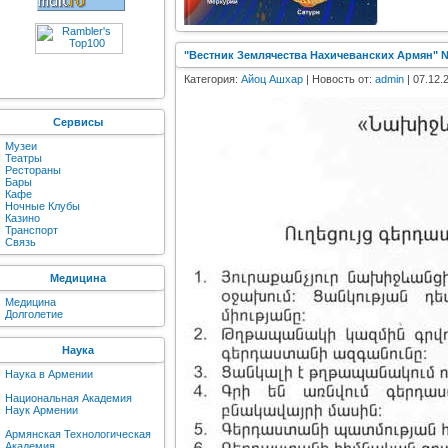
"Вестник Землячества Нахичеванских Армян" N
Категория:
Айоц Ашхар
| Новость от:
admin
| 07.12.
Сервисы
Музеи
Театры
Рестораны
Бары
Кафе
Ночные Клубы
Казино
Транспорт
Связь
Медицина
Медицина
Долголетие
Наука
Наука в Армении
Национальная Академия
Наук Армении
Армянская Технологическая
Академия