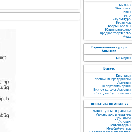
Музыка
Живопись
Кино
Театр
Скульптура
Керамика
Ковры/Гобелен
Ювилирное дело
Народное творчество
Мода
Горнолыжный курорт
Армении
Цахкадзор
Бизнес
Выставки
Справочник предприятий
Армении
Экспорт/Коммерция
Бизнес-каталог Армении
Софт для бухг. и банков
Литература об Армении
Литературные странички
Армянская литература
Дом книги
История
Матенадаран
Мед.библиотека