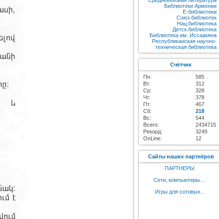
Средневековая литература
Библиотеки Армении
E-библиотеки
Союз библиотек
Нац.библиотека
Детск.библиотека
Библиотека им. Иссаакяна
Республиканская научно-
техническая библиотека
Счётчик
Пн:
585
Вт:
312
Ср:
328
Чт:
378
Пт:
467
Сб:
218
Вс:
544
Всего:
2434715
Рекорд:
3249
OnLine:
12
Сайты наших партнёров
ПАРТНЕРЫ
Сети, компьютеры....
Игры для сотовых...