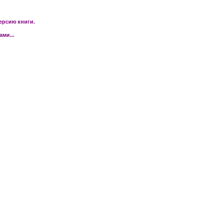
ерсию книги.
ми...