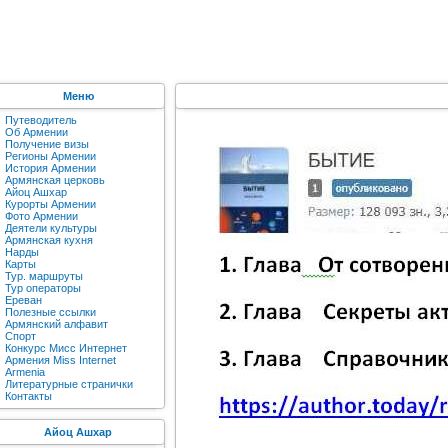
Меню
Путеводитель
Об Армении
Получение визы
Регионы Армении
История Армении
Армянская церковь
Айоц Ашхар
Курорты Армении
Фото Армении
Деятели культуры
Армянская кухня
Нарды
Карты
Тур. маршруты
Тур операторы
Ереван
Полезные ссылки
Армянский алфавит
Спорт
Конкурс Мисс Интернет
Армения Miss Internet
Armenia
Литературные странички
Контакты
Айоц Ашхар