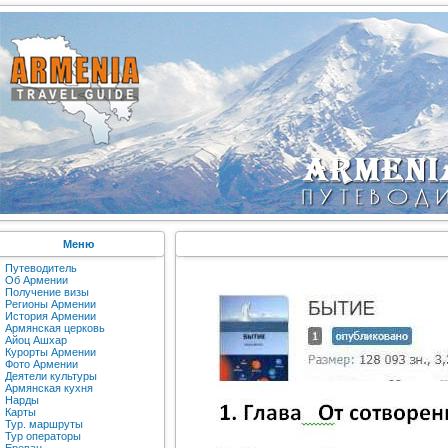
Меню
Путеводитель
Об Армении
Получение визы
Регионы Армении
История Армении
Армянская церковь
Айоц Ашхар
Курорты Армении
Фото Армении
Деятели культуры
Армянская кухня
Нарды
Карты
Тур. маршруты
Тур операторы