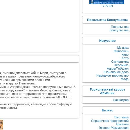
ГУ-ВШЭ
Посольства Консульства
Посольства
Консульства
Искусство
Музыка
Живопись
Кино
Театр
Скульптура
Керамика
Ковры/Гобелен
Ювилирное дело
а, бывший дипломат Уейни Мери, выступая в
Народное творчество
ный вариант решения нагорно-карабахского
Мода
е усиленная армянскими военными
т и в кругах Пентагона.
мию, а Азербайджан - только вооруженные силы. В
Горнолыжный курорт
во вооружения", - заявил Мери, добавив, что в
Армении
оевать всю ее территорию, что практически
которого несут ответственность члены МГ ОБСЕ.
Цахкадзор
льные же территории, являющие собой буферную
ого совета.
Бизнес
Выставки
Справочник предприятий
Армении
Экспорт/Коммерция