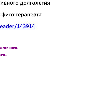
ерсию книги.
ми...