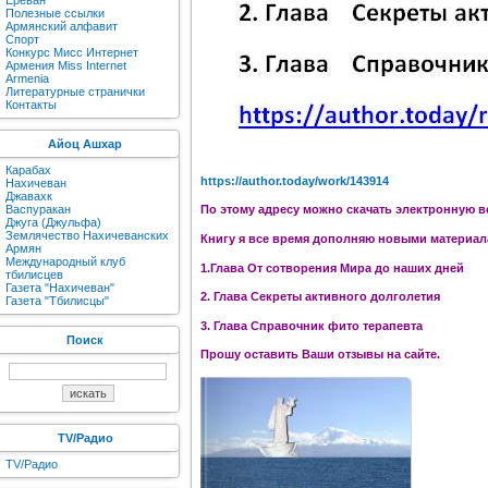
Ереван
Полезные ссылки
Армянский алфавит
Спорт
Конкурс Мисс Интернет
Армения Miss Internet
Armenia
Литературные странички
Контакты
Айоц Ашхар
Карабах
https://author.today/work/143914
Нахичеван
Джавахк
Васпуракан
По этому адресу можно скачать электронную в
Джуга (Джульфа)
Землячество Нахичеванских
Книгу я все время дополняю новыми материала
Армян
Международный клуб
1.Глава От сотворения Мира до наших дней
тбилисцев
Газета "Нахичеван"
2. Глава Секреты активного долголетия
Газета "Тбилисцы"
3. Глава Справочник фито терапевта
Поиск
Прошу оставить Ваши отзывы на сайте.
TV/Радио
TV/Радио