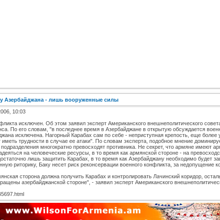
 у Азербайджана - лишь вооруженные силы
2006, 10:03
фликта исключен. Об этом заявил эксперт Американского внешнеполитического совет
са. По его словам, "в последнее время в Азербайджане в открытую обсуждается воен
йджана исключена. Нагорный Карабах сам по себе - неприступная крепость, еще боле
иметь трудности в случае ее атаки". По словам эксперта, подобное мнение доминируе
 подразделения многократно превосходят противника. Не секрет, что армяне имеют ар
еяться на человеческие ресурсы, в то время как армянской стороне - на превосходст
статочно лишь защитить Карабах, в то время как Азербайджану необходимо будет зав
енную риторику, Баку несет риск реконсервации военного конфликта, за недопущение 
мянская сторона должна получить Карабах и контролировать Лачинский коридор, оста
вращены азербайджанской стороне", - заявил эксперт Американского внешнеполитическ
5697.html