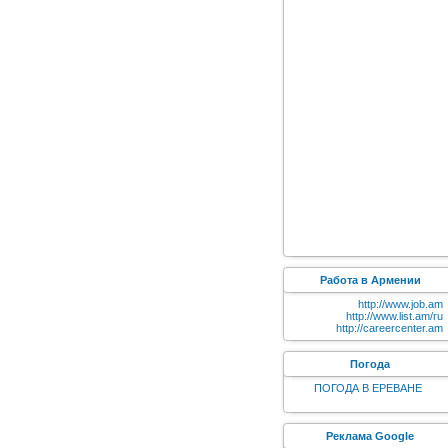
Работа в Армении
http://www.job.am
http://www.list.am/ru
http://careercenter.am
Погода
ПОГОДА В ЕРЕВАНЕ
Реклама Google