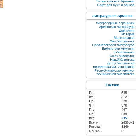
Бизнес-каталог Армении
Софт для бухг. и банков
Литература об Армении
Литературные странички
Армянская литература
Дом книги
История
Матенадаран
Мед.библиотека
Средневековая литература
Библиотеки Армении
E-библиотеки
Союз библиотек
Нац.библиотека
Детск.библиотека
Библиотека им. Иссаакяна
Республиканская научно-
техническая библиотека
Счётчик
Пн:
585
Вт:
312
Ср:
328
Чт:
378
Пт:
467
Сб:
639
Вс:
235
Всего:
2435371
Рекорд:
3249
OnLine:
6