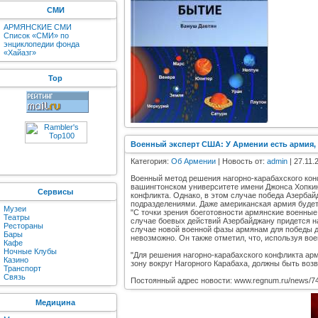
СМИ
АРМЯНСКИЕ СМИ
Список «СМИ» по
энциклопедии фонда
«Хайазг»
Top
Военный эксперт США: У Армении есть армия,
Категория:
Об Армении
| Новость от:
admin
| 27.11.
Военный метод решения нагорно-карабахского кон
вашингтонском университете имени Джонса Хопкин
Сервисы
конфликта. Однако, в этом случае победа Азерба
подразделениями. Даже американская армия будет 
Музеи
"C точки зрения боеготовности армянские военные
Театры
случае боевых действий Азербайджану придется над
Рестораны
случае новой военной фазы армянам для победы до
Бары
невозможно. Он также отметил, что, используя во
Кафе
Ночные Клубы
"Для решения нагорно-карабахского конфликта ар
Казино
зону вокруг Нагорного Карабаха, должны быть воз
Транспорт
Связь
Постоянный адрес новости: www.regnum.ru/news/74
Медицина