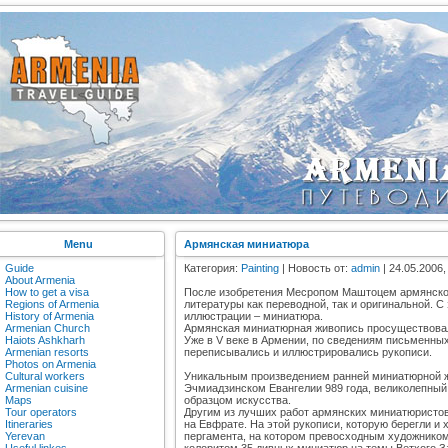
Menu
Армянская миниатюра
Guide
Категория:
Painting
| Новость от:
admin
| 24.05.2006,
About Armenia
How to get a visa
После изобретения Месропом Маштоцем армянского
Regions of Armenia
литературы как переводной, так и оригинальной. С
History of Armenia
иллюстрации – миниатюра.
Armenian Church
Армянская миниатюрная живопись просуществовала
Haiots Ashkharh
Уже в V веке в Армении, по сведениям письменных
Armenian resorts
переписывались и иллюстрировались рукописи.
Photos on Armenia
Cultural workers
Уникальным произведением ранней миниатюрной ж
Armenian cuisine
Эчмиадзинском Евангелии 989 года, великолепный 
Maps
образцом искусства.
Tour operators
Другим из лучших работ армянских миниатюристов XI
Itineraries
на Евфрате. На этой рукописи, которую берегли и 
Yerevan
пергамента, на котором превосходным художник