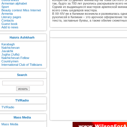
Useful linkes
колоритом 35 дивных миниатюр на темы Ветхого З
Armenian alphabet
так, будто за 700 лет рукопись раскрывали всего н
Sport
Одним из выдающихся мастеров армянской миниатю
Beauty contest Miss Internet
всего семь шедевров мастера.
Armenia
В XII-XIV вв в Киликии возникла и развивалась 
Literary pages
рукописей в Киликии – это арочное оформление те
Contacts
текста, заглавные буквы, а также обилие сюжетны
Guest book
Add to news
Haiots Ashkharh
Karabagh
Nakhichevan
Javakhk
Jugha (Julfa)
Nakhichevan Fellow
Countrymen
International Club of Tbilisians
Search
TV/Radio
TV/Radio
Mass Media
Mass Media